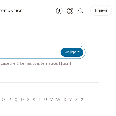
Prijava
JE KNJIGE
Knjige
ri začetne črke naslova, tematike, ključnih
O
P
Q
R
S
Š
T
U
V
W
X
Y
Z
Ž