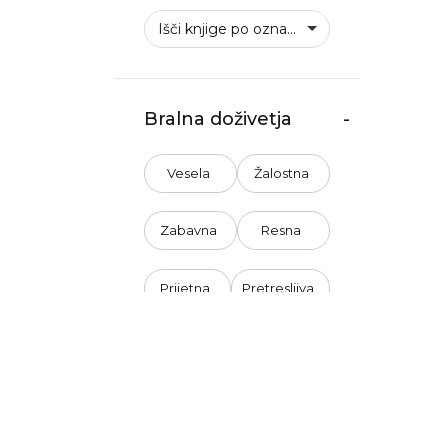
Išči knjige po oznakah
Bralna doživetja
-
Vesela
Žalostna
Zabavna
Resna
Prijetna
Pretresljiva
Predvidljiva
Nepredvidljiva
Nenasilna
Nasilna