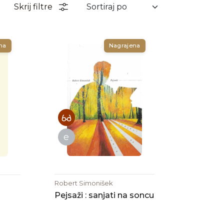
Skrij filtre
na
Nagrajena
e
Robert Simonišek
Pejsaži : sanjati na soncu