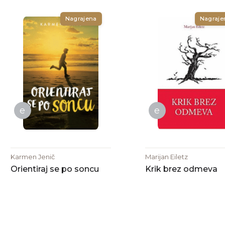
Nagrajena
Nagraje
e
e
Karmen Jenič
Marijan Eiletz
Orientiraj se po soncu
Krik brez odmeva