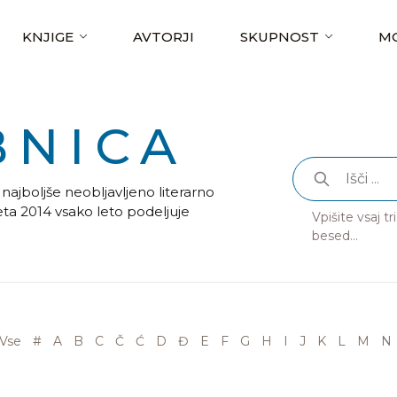
KNJIGE
AVTORJI
SKUPNOST
MO
BNICA
najboljše neobljavljeno literarno
leta 2014 vsako leto podeljuje
Vpišite vsaj t
besed...
Vse
#
A
B
C
Č
Ć
D
Đ
E
F
G
H
I
J
K
L
M
N