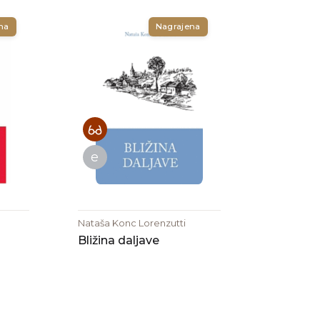
na
Nagrajena
e
Nataša Konc Lorenzutti
Bližina daljave