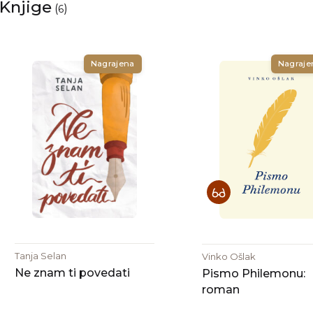
Knjige
(
)
6
Nagrajena
Nagraje
Tanja Selan
Vinko Ošlak
Ne znam ti povedati
Pismo Philemonu:
roman