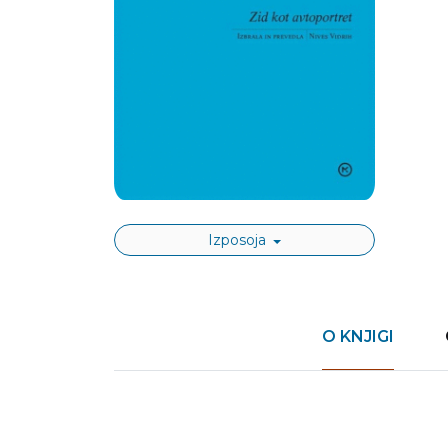
Izposoja
O KNJIGI