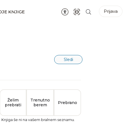
Prijava
JE KNJIGE
Sledi
Želim
Trenutno
Prebrano
prebrati
berem
Knjiga še ni na vašem bralnem seznamu.