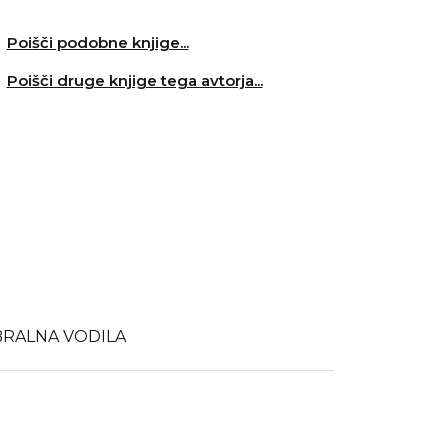
Poišči podobne knjige...
Poišči druge knjige tega avtorja...
BRALNA VODILA