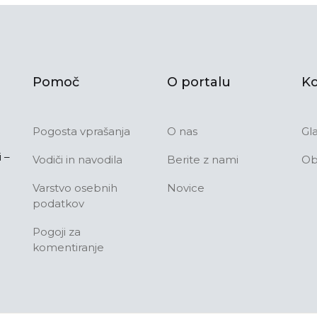
Pomoč
O portalu
Ko
Pogosta vprašanja
O nas
Gl
 –
Vodiči in navodila
Berite z nami
Ob
Varstvo osebnih
Novice
podatkov
Pogoji za
komentiranje