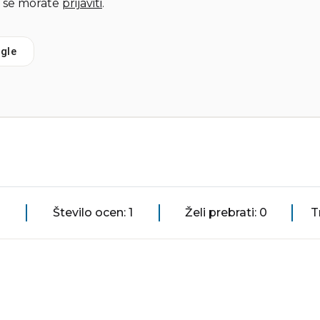
 se morate
prijaviti
.
gle
Število ocen: 1
Želi prebrati: 0
T