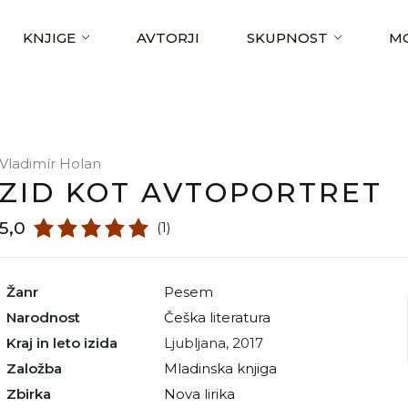
KNJIGE
AVTORJI
SKUPNOST
MO
Vladimír Holan
ZID KOT AVTOPORTRET
5,0
(1)
Žanr
pesem
Narodnost
češka literatura
Kraj in leto izida
Ljubljana, 2017
Založba
Mladinska knjiga
Zbirka
Nova lirika