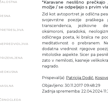
"Karavane neslišno prečkajo 
ŽALOSTNA
možje / se odpeljejo s prvim vla
Zid kot avtoportret je odlična pes
RESNA
svojevrstne poezije praškega 
transcendenca, jezikovne def
PRETRESLJIVA
oksimoroni, paradoksi, neologiz
odličnega poeta, ki bralca ne podc
meditativnost o prebranem. Ne
NEPREDVIDLJIVA
dodatna vrednost njegove poezije
mitološke aspekte. Sicer pa pesnik,
PRIZEMLJENA
zato v nemilosti, kasneje velikok
nagrado.
NEOKUSNA
Prispeval(a)
:
Patricija Dodič
,
Kosove
Objavljeno: 30.11.2017 09:48:29
NASILNA
Zadnja sprememba: 22.04.2024 11:
ČRNOGLEDA