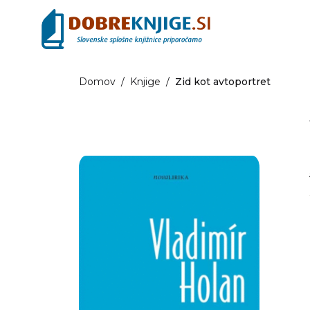
Domov
/
Knjige
/
Zid kot avtoportret