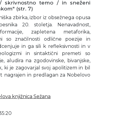
/ skrivnostno temo / in sneženi
kom" (str. 7)
niška zbirka, izbor iz obsežnega opusa
pesnika 20. stoletja. Nenavadnost,
ormacije, zapletena metaforika,
mi so značilnosti odlične poezije in
enjuje in ga sili k refleksivnosti in v
ologizmi in sintaktični premeti so
, aludira na zgodovinske, bivanjske,
 ki je zagovarjal svoj apolitizem in bil
rat nagrajen in predlagan za Nobelovo
lova knjižnica Sežana
35:20