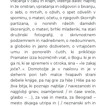
vračanja v času in krajih, videnja daleč naprej
in že onstran, vprašanja in odgovori o bivanju,
o sebi, o mrtvih, o oživih, o spet oživelih v
spominu, o materi, očetu, o njegovih škornjih
partizana, o noninih rdečih damskih
škorenjcih, o materi, brhki mladenki, na stari
družinski fotografiji, o skrivnostnem
podzemnem in nadnebnem, o nedoumnem,
a globoko in jasno doživetem, o vrtajočem
umu in ponorelih čutih, ki prikličejo
Pramater izza kozmičnih vrat, o Bogu ki je in
ga ni, ki se spremeni v otroka, sina – »le zakaj
joče?…«. Domotožje je v naslovu in je v
sleherni pori teh malce hrapavih strani
debele knjige, pa naj gre za hiše ( Hiše pa so
živa bitja, ki poznajo najtišje / navezanosti in
najglobji gnev, osamljenost / in čase sreče,
glasbo – …), za vasi in mesta, za Beograd –
mesto divjega utripa in ( / neznanski srh in