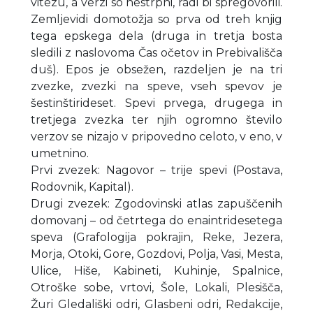
vitezu, a verzi so nestrpni, radi bi spregovorili.
Zemljevidi domotožja so prva od treh knjig
tega epskega dela (druga in tretja bosta
sledili z naslovoma Čas očetov in Prebivališča
duš). Epos je obsežen, razdeljen je na tri
zvezke, zvezki na speve, vseh spevov je
šestinštirideset. Spevi prvega, drugega in
tretjega zvezka ter njih ogromno število
verzov se nizajo v pripovedno celoto, v eno, v
umetnino.
Prvi zvezek: Nagovor – trije spevi (Postava,
Rodovnik, Kapital).
Drugi zvezek: Zgodovinski atlas zapuščenih
domovanj – od četrtega do enaintridesetega
speva (Grafologija pokrajin, Reke, Jezera,
Morja, Otoki, Gore, Gozdovi, Polja, Vasi, Mesta,
Ulice, Hiše, Kabineti, Kuhinje, Spalnice,
Otroške sobe, vrtovi, Šole, Lokali, Plesišča,
Žuri Gledališki odri, Glasbeni odri, Redakcije,