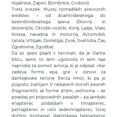
Vojašnice, Zapori, Bolnišnice, Grobovi).
Tretji zvezek: Muzej nomadskih prevoznih
sredstev – od dvaintridesetega do
šestinštiridesetega speva (Škornji… in
škorenjčki, Otroški vozički, Konji, Ladje, Vlaki,
Kolesa, navadna in motorna, Avtomobili,
Letala, Vrtiljaki, Domišljija, Zvok, Svetloba, Čas,
Zgodovina, Zgodba).
Da so spevi pisani v tercinah, da je Dante
blizu, samo to sem ugotovila in sem raje
naprosila za pomoč avtorja, ki je odpisal: »Kar
zadeva formo epa, gre v osnovi za
dantejevske tercine (terza rimo), ki pa jo
pogosto zrahljam. V nekaterih liričnih pesmih
(fragmentih) se forme držim, večinoma – še
posebej pri pripovednih pasažah – pa jambski
enajsterec podaljšam v trinajsterec,
petnajsterec in celo sedemnajsterec, torej
dolžino (polnega) daktilskega heksametra.