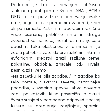
Podobno je tudi z rimanjem: občasno
striktno uporabljam mrežo rim ABA ( BCB /
DED itd., se pravi trojno odmevanje vsake
rime, pogosto pa spremenim zaporedje rim
ali pa namesto čistih rim uporabim različne
vrste asonanc, približne rime in druge
zvočne stike, na nekaj mestih pa rimanje celo
opustim. Taka elastičnost v formi se mi je
zdela potrebna zato, da bi z različnimi ritmi in
evfoničnimi sredstvi izrazil različne teme,
pokrajine, obdobja, značaje itd.« Hvala,
pesnik, zdaj vemo.
»Na začetku je bila zgodba. / In zgodba bo
telo postala, / skrivna zaveza, najtrdnejša
pogodba,…« Vsebino spevov lahko povemo
zgolj po koščkih, ki so posamični in hkrati
čvrsto strnjeni v homogeno pripoved, znotraj
katere se prepletajo zdajšnjost, spomini,