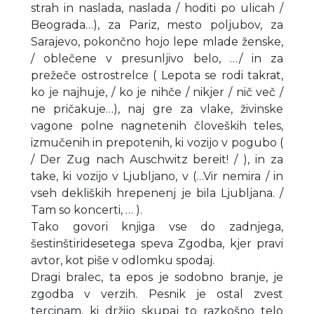
strah in naslada, naslada / hoditi po ulicah /
Beograda…), za Pariz, mesto poljubov, za
Sarajevo, pokončno hojo lepe mlade ženske,
/ oblečene v presunljivo belo, …/ in za
prežeče ostrostrelce ( Lepota se rodi takrat,
ko je najhuje, / ko je nihče / nikjer / nič več /
ne pričakuje…), naj gre za vlake, živinske
vagone polne nagnetenih človeških teles,
izmučenih in prepotenih, ki vozijo v pogubo (
/ Der Zug nach Auschwitz bereit! / ), in za
take, ki vozijo v Ljubljano, v (…Vir nemira / in
vseh dekliških hrepenenj je bila Ljubljana. /
Tam so koncerti, … ).
Tako govori knjiga vse do zadnjega,
šestinštiridesetega speva Zgodba, kjer pravi
avtor, kot piše v odlomku spodaj.
Dragi bralec, ta epos je sodobno branje, je
zgodba v verzih. Pesnik je ostal zvest
tercinam, ki držijo skupaj to razkošno telo