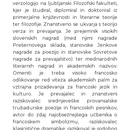
verzologijo na ljubljanski Filozofski fakulteti,
kjer je študiral, diplomiral in doktoriral iz
primerjalne književnosti in literarne teorije
ter filozofije. Znanstveno se ukvarja s teorijo
verza in prevajanja. Je prejemnik visokih
slovenskih nagrad (med njimi nagrade
Prešernovega sklada, stanovske Jenkove
nagrade za poezijo in stanovske Sovretove
nagrade za prevajalstvo) ter mednarodnih
literarnih nagrad in akademskih nazivov.
Omeniti je treba visoko francosko
odlikovanje red viteza akademskih palm za
vztrajna prizadevanja za francoski jezik in
kulturo. Je prevajalec in znanstveni
raziskovalec srednjeveške provansalske
trubadurske poezije in francoskih pesnikov,
avtor do zdaj najobsežnejšega učbenika o
francoskem simbolizmu, raziskovalec
klasicistične dramatike; raziskoval je sodobno