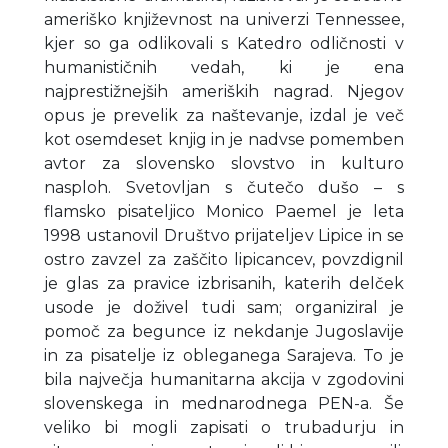
ameriško književnost na univerzi Tennessee,
kjer so ga odlikovali s Katedro odličnosti v
humanističnih vedah, ki je ena
najprestižnejših ameriških nagrad. Njegov
opus je prevelik za naštevanje, izdal je več
kot osemdeset knjig in je nadvse pomemben
avtor za slovensko slovstvo in kulturo
nasploh. Svetovljan s čutečo dušo – s
flamsko pisateljico Monico Paemel je leta
1998 ustanovil Društvo prijateljev Lipice in se
ostro zavzel za zaščito lipicancev, povzdignil
je glas za pravice izbrisanih, katerih delček
usode je doživel tudi sam; organiziral je
pomoč za begunce iz nekdanje Jugoslavije
in za pisatelje iz obleganega Sarajeva. To je
bila največja humanitarna akcija v zgodovini
slovenskega in mednarodnega PEN-a. Še
veliko bi mogli zapisati o trubadurju in