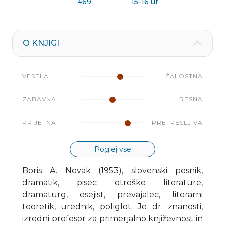
469
15-16 ur
O KNJIGI
VESELA
ŽALOSTNA
ZABAVNA
RESNA
PRIJETNA
PRETRESLJIVA
Poglej vse
Boris A. Novak (1953), slovenski pesnik,
dramatik, pisec otroške literature,
dramaturg, esejist, prevajalec, literarni
teoretik, urednik, poliglot. Je dr. znanosti,
izredni profesor za primerjalno književnost in