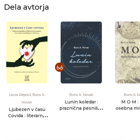
Dela avtorja
Laura Repovš, Boris A.
Boris A. Novak
Boris A. 
Lunin koledar :
M O M :
Novak
praznična pesniška
osebna mit
Ljubezen v času
pratika
Covida : literarno
branje študentk in
študen [...]