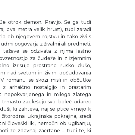
. Je otrok demon. Pravijo. Se ga tudi
oraj dva metra velik hrust), tudi zaradi
rla ob njegovem rojstvu in tako živi s
judmi pogovarja z živalmi ali predmeti.
e težave se odzivata z njima lastno
dovzetnostjo za čudeže in z izjemnim
lno izrisuje prostrano rusko dušo,
em nad svetom in živim, občudovanja
V romanu se skozi misli in občutke
z arhaično nostalgijo in prastarim
t nepokvarjenega in milega zlatega
e trmasto zaplešejo svoj boleč udarec
i duši, ki zahteva, naj se ptice vrnejo k
 žitorodna ukrajinska pokrajina, sredi
etni človeški liki, nemočni ob ugibanju,
poti že zdavnaj začrtane – tudi te, ki