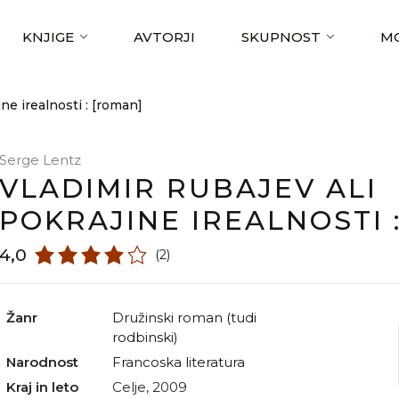
KNJIGE
AVTORJI
SKUPNOST
MO
ne irealnosti : [roman]
Serge Lentz
VLADIMIR RUBAJEV ALI
POKRAJINE IREALNOSTI 
4,0
(2)
Žanr
družinski roman (tudi
rodbinski)
Narodnost
francoska literatura
Kraj in leto
Celje, 2009