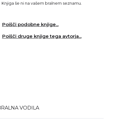
Knjiga še ni na vašem bralnem seznamu.
Poišči podobne knjige...
Poišči druge knjige tega avtorja...
BRALNA VODILA