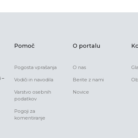
Pomoč
O portalu
Ko
Pogosta vprašanja
O nas
Gl
 –
Vodiči in navodila
Berite z nami
Ob
Varstvo osebnih
Novice
podatkov
Pogoji za
komentiranje