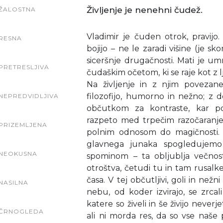
Življenje je nenehni čudež.
ŽALOSTNA
Vladimir je čuden otrok, pravijo
RESNA
bojijo – ne le zaradi višine (je sk
siceršnje drugačnosti. Mati je um
PRETRESLJIVA
čudaškim očetom, ki se raje kot z l
Na življenje in z njim povezan
filozofijo, humorno in nežno; z 
NEPREDVIDLJIVA
občutkom za kontraste, kar po
razpeto med trpečim razočaranj
PRIZEMLJENA
polnim odnosom do magičnosti. 
glavnega junaka spogledujemo 
NEOKUSNA
spominom – ta obljublja večnos
otroštva, četudi tu in tam rusalk
časa. V tej občutljivi, goli in nežn
NASILNA
nebu, od koder izvirajo, se zrcali
katere so živeli in še živijo neverj
ČRNOGLEDA
ali ni morda res, da so vse naše 