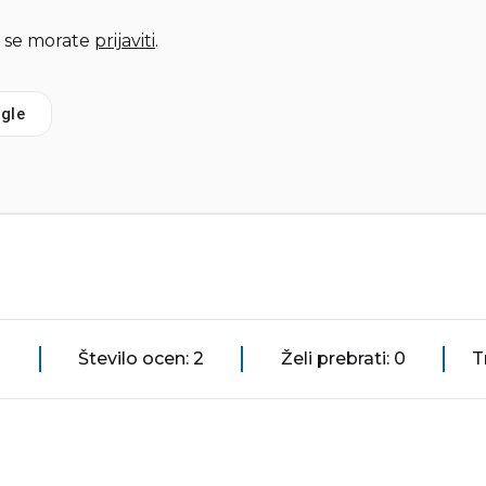
 se morate
prijaviti
.
gle
Število ocen: 2
Želi prebrati: 0
T