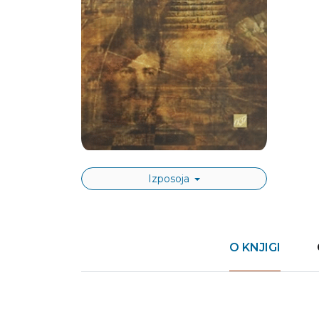
Izposoja
O KNJIGI