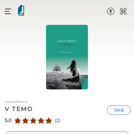
Anna Bolavá
V TEMO
Sledi
5,0
(2)