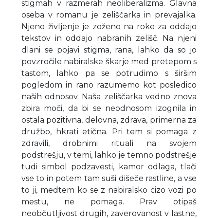
stigmah v razmerah neoliberalizma. Glavna
oseba v romanu je zeliščarka in prevajalka.
Njeno življenje je zoženo na roke za oddajo
tekstov in oddajo nabranih zelišč. Na njeni
dlani se pojavi stigma, rana, lahko da so jo
povzročile nabiralske škarje med pretepom s
tastom, lahko pa se potrudimo s širšim
pogledom in rano razumemo kot posledico
naših odnosov. Naša zeliščarka vedno znova
zbira moči, da bi se neodnosom izognila in
ostala pozitivna, delovna, zdrava, primerna za
družbo, hkrati etična. Pri tem si pomaga z
zdravili, drobnimi rituali na svojem
podstrešju, v temi, lahko je temno podstrešje
tudi simbol podzavesti, kamor odlaga, tlači
vse to in potem tam suši dišeče rastline, a vse
to ji, medtem ko se z nabiralsko cizo vozi po
mestu, ne pomaga. Prav otipaš
neobčutljivost drugih, zaverovanost v lastne,