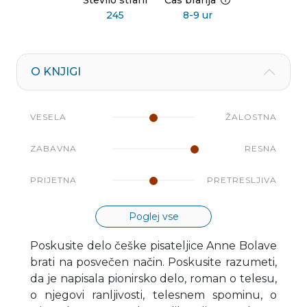
Število strani
Čas branja
245
8-9 ur
O KNJIGI
VESELA
ŽALOSTNA
ZABAVNA
RESNA
PRIJETNA
PRETRESLJIVA
Poglej vse
Poskusite delo češke pisateljice Anne Bolave
brati na posvečen način. Poskusite razumeti,
da je napisala pionirsko delo, roman o telesu,
o njegovi ranljivosti, telesnem spominu, o