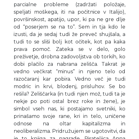
parcialne probleme (zadržati položaje,
speljati moškega, iti na počitnice v Italijo),
površinskost, apatijo, upor, ki pa ne gre dlje
od “poserjem se na to”. Sem in tja kdo le
izusti, da je sedaj tudi že preveč shujšala, a
tudi to se sliši bolj kot očitek, kot pa kaka
prava pomoč. Zateka se v delo, golo
preživetje, drobna zadovoljstva ob torkih, ko
dobi plačilo za nabrana zelišča. Takrat je
vedno večkrat “minus” in njeno telo od
razočaranj kar pobira. Vedno več je tudi
modric in krvi, blodenj, prisluhov. Se bo
rešila? Zeliščarka (in tudi njen mož, tudi ta je
nekje po poti ostal brez roke in žene), je
simbol vseh nas, ki postajamo svetniki, ko
prinašamo svoje rane, kri in telo, uničene
odnose na oltar kapitalizma in
neoliberalizma. Pridružujem se ugotovitvi, da
je to knjiga za nagrade. Pisateljica Anna