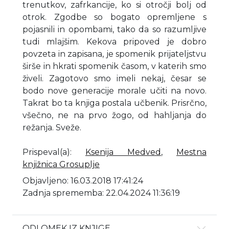
trenutkov, zafrkancije, ko si otročji bolj od
otrok. Zgodbe so bogato opremljene s
pojasnili in opombami, tako da so razumljive
tudi mlajšim. Kekova pripoved je dobro
povzeta in zapisana, je spomenik prijateljstvu
širše in hkrati spomenik časom, v katerih smo
živeli. Zagotovo smo imeli nekaj, česar se
bodo nove generacije morale učiti na novo.
Takrat bo ta knjiga postala učbenik. Prisrčno,
všečno, ne na prvo žogo, od hahljanja do
režanja. Sveže.
Prispeval(a)
:
Ksenija Medved
,
Mestna
knjižnica Grosuplje
Objavljeno: 16.03.2018 17:41:24
Zadnja sprememba: 22.04.2024 11:36:19
ODLOMEK IZ KNJIGE