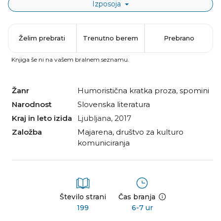
Izposoja
Želim prebrati
Trenutno berem
Prebrano
Knjiga še ni na vašem bralnem seznamu.
Žanr
humoristična kratka proza
,
spomini
Narodnost
slovenska literatura
Kraj in leto izida
Ljubljana, 2017
Založba
Majarena, društvo za kulturo
komuniciranja
Število strani
Čas branja
199
6-7 ur