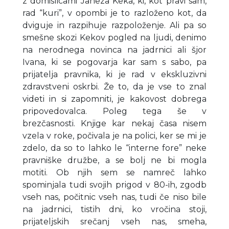
z domislicami Janeza Keka, ki, kot pravi sam,
rad “kuri”, v opombi je to razloženo kot, da
dviguje in razpihuje razpoloženje. Ali pa so
smešne skozi Kekov pogled na ljudi, denimo
na nerodnega novinca na jadrnici ali šjor
Ivana, ki se pogovarja kar sam s sabo, pa
prijatelja pravnika, ki je rad v ekskluzivni
zdravstveni oskrbi. Že to, da je vse to znal
videti in si zapomniti, je kakovost dobrega
pripovedovalca. Poleg tega še v
brezčasnosti. Knjige kar nekaj časa nisem
vzela v roke, počivala je na polici, ker se mi je
zdelo, da so to lahko le “interne fore” neke
pravniške družbe, a se bolj ne bi mogla
motiti. Ob njih sem se namreč lahko
spominjala tudi svojih prigod v 80-ih, zgodb
vseh nas, počitnic vseh nas, tudi če niso bile
na jadrnici, tistih dni, ko vročina stoji,
prijateljskih srečanj vseh nas, smeha,