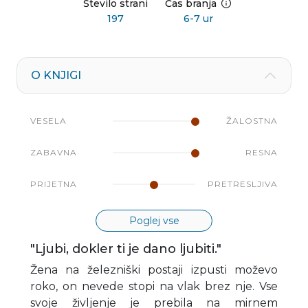
Število strani
Čas branja
197
6-7 ur
O KNJIGI
VESELA
ŽALOSTNA
ZABAVNA
RESNA
PRIJETNA
PRETRESLJIVA
Poglej vse
"Ljubi, dokler ti je dano ljubiti."
Žena na železniški postaji izpusti moževo
roko, on nevede stopi na vlak brez nje. Vse
svoje življenje je prebila na mirnem