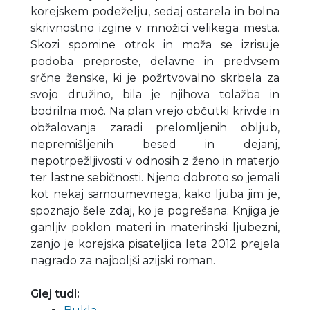
korejskem podeželju, sedaj ostarela in bolna
skrivnostno izgine v množici velikega mesta.
Skozi spomine otrok in moža se izrisuje
podoba preproste, delavne in predvsem
srčne ženske, ki je požrtvovalno skrbela za
svojo družino, bila je njihova tolažba in
bodrilna moč. Na plan vrejo občutki krivde in
obžalovanja zaradi prelomljenih obljub,
nepremišljenih besed in dejanj,
nepotrpežljivosti v odnosih z ženo in materjo
ter lastne sebičnosti. Njeno dobroto so jemali
kot nekaj samoumevnega, kako ljuba jim je,
spoznajo šele zdaj, ko je pogrešana. Knjiga je
ganljiv poklon materi in materinski ljubezni,
zanjo je korejska pisateljica leta 2012 prejela
nagrado za najboljši azijski roman.
Glej tudi: