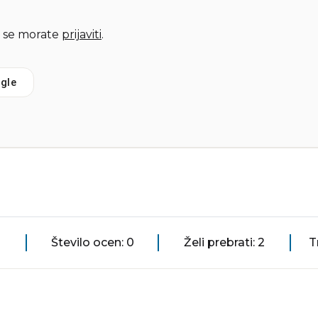
 se morate
prijaviti
.
gle
Število ocen: 0
Želi prebrati: 2
T