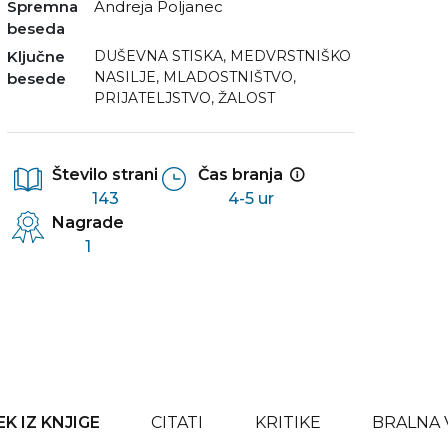
Spremna
Andreja Poljanec
beseda
Ključne
DUŠEVNA STISKA
,
MEDVRSTNIŠKO
NASILJE
,
MLADOSTNIŠTVO
,
besede
PRIJATELJSTVO
,
ŽALOST
Število strani
Čas branja
143
4-5 ur
Nagrade
1
K IZ KNJIGE
CITATI
KRITIKE
BRALNA 