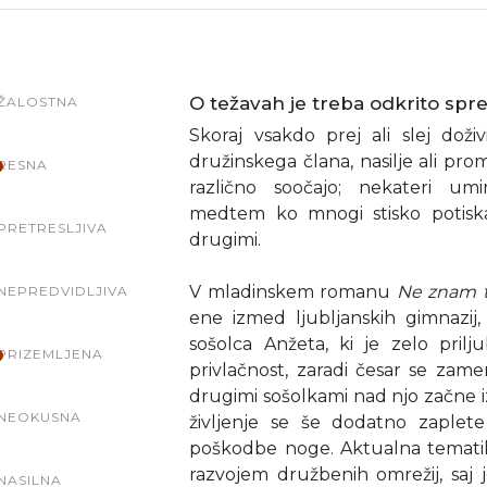
O težavah je treba odkrito spreg
ŽALOSTNA
Skoraj vsakdo prej ali slej doži
družinskega člana, nasilje ali prom
RESNA
različno soočajo; nekateri umir
medtem ko mnogi stisko potiska
PRETRESLJIVA
drugimi.
V mladinskem romanu
Ne znam t
NEPREDVIDLJIVA
ene izmed ljubljanskih gimnazi
sošolca Anžeta, ki je zelo prilj
PRIZEMLJENA
privlačnost, zaradi česar se zameri 
drugimi sošolkami nad njo začne izv
NEOKUSNA
življenje se še dodatno zaple
poškodbe noge. Aktualna tematika
razvojem družbenih omrežij, saj 
NASILNA