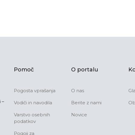
Pomoč
O portalu
Ko
Pogosta vprašanja
O nas
Gl
 –
Vodiči in navodila
Berite z nami
Ob
Varstvo osebnih
Novice
podatkov
Pogoji za