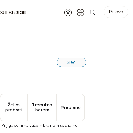
Prijava
JE KNJIGE
Sledi
Želim
Trenutno
Prebrano
prebrati
berem
Knjiga še ni na vašem bralnem seznamu.