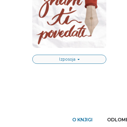
Izposoja
O KNJIGI
ODLOME