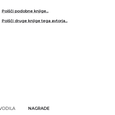
Poišči podobne knjige...
Poišči druge knjige tega avtorja...
VODILA
NAGRADE