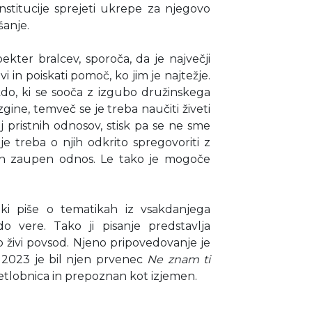
 institucije sprejeti ukrepe za njegovo
šanje.
ekter bralcev, sporoča, da je največji
vi in poiskati pomoč, ko jim je najtežje.
kdo, ki se sooča z izgubo družinskega
zgine, temveč se je treba naučiti živeti
lj pristnih odnosov, stisk pa se ne sme
 treba o njih odkrito spregovoriti z
č in zaupen odnos. Le tako je mogoče
 ki piše o tematikah iz vsakdanjega
o vere. Tako ji pisanje predstavlja
jo živi povsod. Njeno pripovedovanje je
ta 2023 je bil njen prvenec
Ne znam ti
tlobnica in prepoznan kot izjemen.