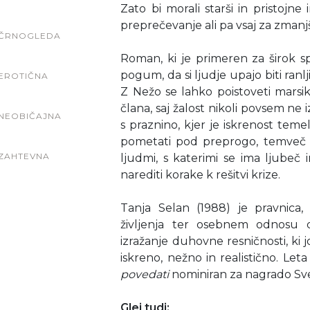
Zato bi morali starši in pristojne
preprečevanje ali pa vsaj za zmanj
ČRNOGLEDA
Roman, ki je primeren za širok sp
pogum, da si ljudje upajo biti ranlji
EROTIČNA
Z Nežo se lahko poistoveti marsi
člana, saj žalost nikoli povsem ne i
NEOBIČAJNA
s praznino, kjer je iskrenost teme
pometati pod preprogo, temveč je
ZAHTEVNA
ljudmi, s katerimi se ima ljube
narediti korake k rešitvi krize.
Tanja Selan (1988) je pravnica,
življenja ter osebnem odnosu d
izražanje duhovne resničnosti, ki 
iskreno, nežno in realistično. Le
povedati
nominiran za nagrado Sve
Glej tudi: