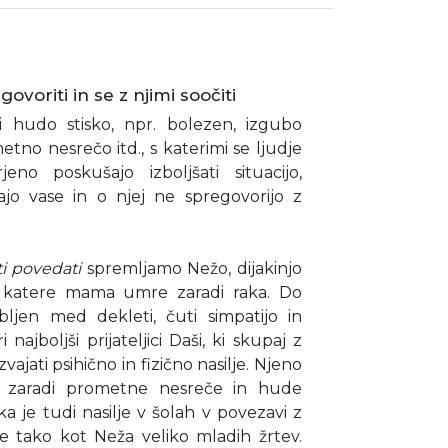
ovoriti in se z njimi soočiti
vi hudo stisko, npr. bolezen, izgubo
etno nesrečo itd., s katerimi se ljudje
jeno poskušajo izboljšati situacijo,
jo vase in o njej ne spregovorijo z
i povedati
spremljamo Nežo, dijakinjo
j, katere mama umre zaradi raka. Do
ubljen med dekleti, čuti simpatijo in
najboljši prijateljici Daši, ki skupaj z
ajati psihično in fizično nasilje. Njeno
te zaradi prometne nesreče in hude
 je tudi nasilje v šolah v povezavi z
je tako kot Neža veliko mladih žrtev.