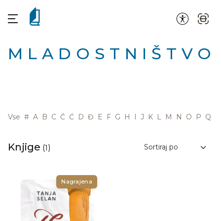
MLADOSTNIŠTVO
Vse
#
A
B
C
Č
Ć
D
Đ
E
F
G
H
I
J
K
L
M
N
O
P
Q
R
Knjige
(
1
)
Nagrajena