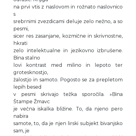
na prvi vtis z naslovom in rožnato naslovnico
s
srebrnimi zvezdicami deluje zelo nežno, a so
pesmi,
sicer res zasanjane, kozmične in skrivnostne,
hkrati
zelo intelektualne in jezikovno izbrušene.
Bina stalno
lovi kontrast med milino in lepoto ter
grotesknostjo,
žalostjo in samoto. Pogosto se za prepletom
lepih besed
v pesmi skrivajo težka sporočila. »Bina
Štampe Žmavc
je večna iskalka bližine. To, da njeno pero
nabira
samote, to, da je njen lirski subjekt bivanjsko
sam, je