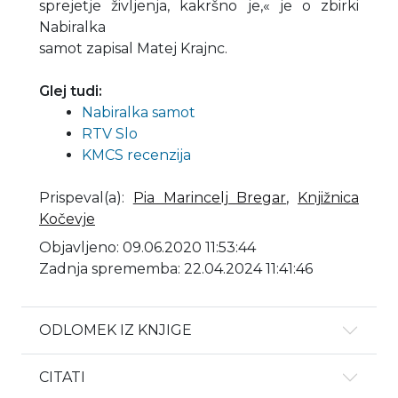
sprejetje življenja, kakršno je,« je o zbirki
Nabiralka
samot zapisal Matej Krajnc.
Glej tudi:
Nabiralka samot
RTV Slo
KMCS recenzija
Prispeval(a)
:
Pia Marincelj Bregar
,
Knjižnica
Kočevje
Objavljeno: 09.06.2020 11:53:44
Zadnja sprememba: 22.04.2024 11:41:46
ODLOMEK IZ KNJIGE
CITATI