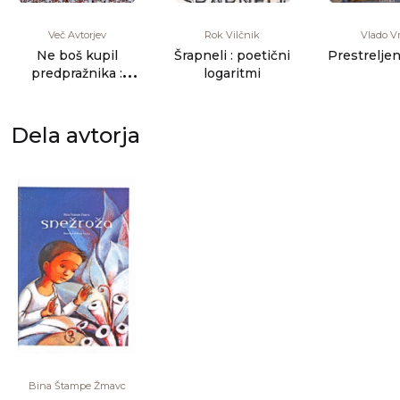
Več Avtorjev
Rok Vilčnik
Vlado Vr
Ne boš kupil
Šrapneli : poetični
Prestrelje
predpražnika :
logaritmi
antologija poezije
na temo stano [...]
Dela avtorja
Bina Štampe Žmavc