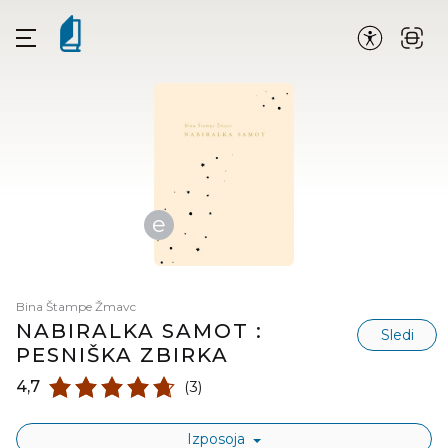
e
Bina Štampe Žmavc
NABIRALKA SAMOT :
Sledi
PESNIŠKA ZBIRKA
4,7
(3)
Izposoja