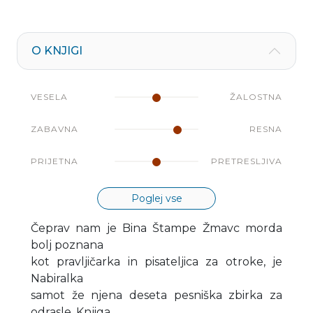
O KNJIGI
VESELA
ŽALOSTNA
ZABAVNA
RESNA
PRIJETNA
PRETRESLJIVA
Poglej vse
Čeprav nam je Bina Štampe Žmavc morda
bolj poznana
kot pravljičarka in pisateljica za otroke, je
Nabiralka
samot že njena deseta pesniška zbirka za
odrasle. Knjiga