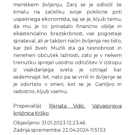
meniškem življenju. Zanj se je odločil že
kmalu na začetku svoje poklicne poti
uspešnega ekonomista, saj se je, kljub temu,
da mu je to prinašalo finančno obilje in
eksistencialno brezskrbnost, vse pogosteje
spraševal, ali je takšen način življenja res tisto,
kar želi živeti. Mučili sta ga tesnobnost in
nenehen občutek lažnosti, zato je v nekem
trenutku sprejel usodno odločitev. V izstopu
iz vsakdanjega sveta je vztrajal kar
sedemnajst let, nato pa se vrnil in življenje se
je odvrtelo v smeri, kot se je. Ganljivo in
radostno, kljub vsemu.
Prispeval(a)
:
Renata Vidic
,
Valvasorjeva
knjižnica Krško
Objavljeno: 31.01.2023 12:23:46
Zadnja sprememba: 22.04.2024 11:51:53