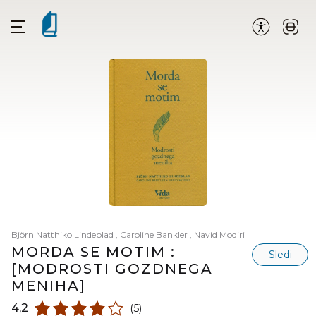
Björn Natthiko Lindeblad
,
Caroline Bankler
,
Navid Modiri
MORDA SE MOTIM :
Sledi
[MODROSTI GOZDNEGA
MENIHA]
4,2
(5)