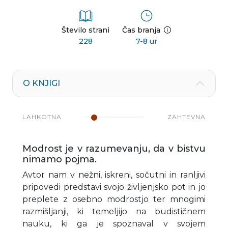
Število strani
Čas branja
228
7-8 ur
O KNJIGI
LAHKOTNA
ZAHTEVNA
Modrost je v razumevanju, da v bistvu
nimamo pojma.
Avtor nam v nežni, iskreni, sočutni in ranljivi
pripovedi predstavi svojo življenjsko pot in jo
preplete z osebno modrostjo ter mnogimi
razmišljanji, ki temeljijo na budističnem
nauku, ki ga je spoznaval v svojem