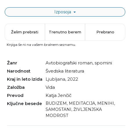
Izposoja
Želim prebrati
Trenutno berem
Prebrano
Knjiga še ni na vašem bralnem seznamu.
Žanr
avtobiografski roman
,
spomini
Narodnost
švedska literatura
Kraj in leto izida
Ljubljana, 2022
Založba
Vida
Prevod
Katja Jenčič
Ključne besede
BUDIZEM
,
MEDITACIJA
,
MENIHI
,
SAMOSTANI
,
ŽIVLJENJSKA
MODROST