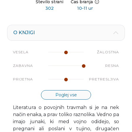
Število strani
Čas branja
302
10-11 ur
O KNJIGI
VESELA
ŽALOSTNA
ZABAVNA
RESNA
PRIJETNA
PRETRESLJIVA
Poglej vse
Literatura o povojnih travmah si je na nek
način enaka, a prav toliko raznolika. Vedno pa
imajo junaki, ki med vojno odidejo, so
pregnani ali poslani v tujino, drugačen