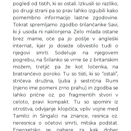
pogled od tistih, ki so ostali. Izkusili so razliko,
po drugi strani pa so prav lahko izgubili kako
pomembno informacijo lastne zgodovine.
Tokrat spremljamo zgodbo šrilančanke Savi,
ki ji usoda ni naklonjena. Zelo mlada ostane
brez mame, oče pa jo pošlje v angleški
internat, kjer jo doseže obvestilo tudi o
njegovi smrti. Sodeluje na njegovem
pogrebu, na Šrilanko se vrne še z britanskim
možem, tretjič pa že kot ločenka, na
bratrančevo poroko. Tu so tisti, ki so “ostali”,
stričeva družina, ljuba ji sestrična Rumi
(njeno ime pomeni zrno prahu) in zgodba se
lahko prične oz. po fragmentih stvori v
celoto, pravi kompakt. Tu so spomini iz
otroštva, odvijanje klopčiča, vpliv vojne med
Tamilci in Singalci na znance, resnica oz.
neresnica o očetovi smrti, mitska podstat.
Energetsko se nabere za kak dober