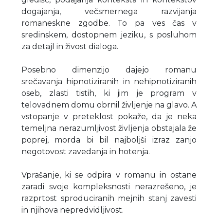
dogajanja, večsmernega razvijanja
romaneskne zgodbe. To pa ves čas v
sredinskem, dostopnem jeziku, s posluhom
za detajl in živost dialoga.
Posebno dimenzijo dajejo romanu
srečavanja hipnotiziranih in nehipnotiziranih
oseb, zlasti tistih, ki jim je program v
telovadnem domu obrnil življenje na glavo. A
vstopanje v preteklost pokaže, da je neka
temeljna nerazumljivost življenja obstajala že
poprej, morda bi bil najboljši izraz zanjo
negotovost zavedanja in hotenja.
Vprašanje, ki se odpira v romanu in ostane
zaradi svoje kompleksnosti nerazrešeno, je
razprtost sproduciranih mejnih stanj zavesti
in njihova nepredvidljivost.