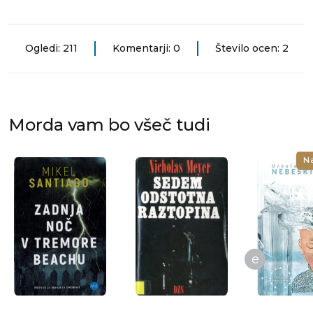
Ogledi: 211
Komentarji: 0
Število ocen: 2
Morda vam bo všeč tudi
N
e