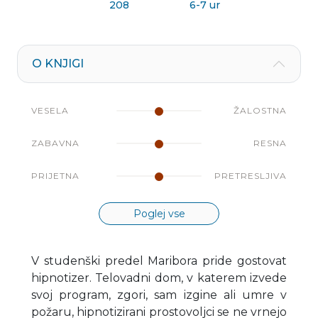
208
6-7 ur
O KNJIGI
VESELA
ŽALOSTNA
ZABAVNA
RESNA
PRIJETNA
PRETRESLJIVA
Poglej vse
V studenški predel Maribora pride gostovat
hipnotizer. Telovadni dom, v katerem izvede
svoj program, zgori, sam izgine ali umre v
požaru, hipnotizirani prostovoljci se ne vrnejo