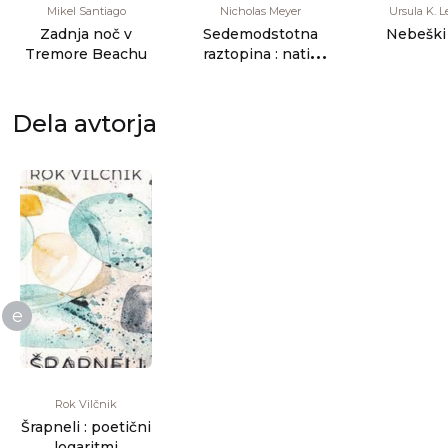
Mikel Santiago
Nicholas Meyer
Ursula K. L
Zadnja noč v
Sedemodstotna
Nebeški
Tremore Beachu
raztopina : natis
spominov dr. Johna
Watsona, [...]
Dela avtorja
e
Rok Vilčnik
Šrapneli : poetični
logaritmi