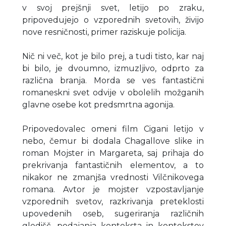
v svoj prejšnji svet, letijo po zraku,
pripovedujejo o vzporednih svetovih, živijo
nove resničnosti, primer raziskuje policija.
Nič ni več, kot je bilo prej, a tudi tisto, kar naj
bi bilo, je dvoumno, izmuzljivo, odprto za
različna branja. Morda se ves fantastični
romaneskni svet odvije v obolelih možganih
glavne osebe kot predsmrtna agonija.
Pripovedovalec omeni film Cigani letijo v
nebo, čemur bi dodala Chagallove slike in
roman Mojster in Margareta, saj prihaja do
prekrivanja fantastičnih elementov, a to
nikakor ne zmanjša vrednosti Vilčnikovega
romana. Avtor je mojster vzpostavljanje
vzporednih svetov, razkrivanja preteklosti
upovedenih oseb, sugeriranja različnih
gledišč, podajanja konteksta in kontekstov