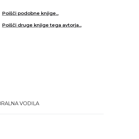
Poišči podobne knjige...
Poišči druge knjige tega avtorja...
BRALNA VODILA