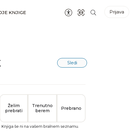
Prijava
JE KNJIGE
K
Sledi
Želim
Trenutno
Prebrano
prebrati
berem
Knjiga še ni na vašem bralnem seznamu.