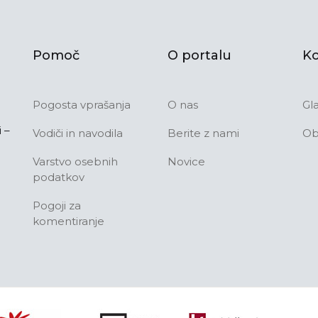
Pomoč
O portalu
Ko
Pogosta vprašanja
O nas
Gl
 –
Vodiči in navodila
Berite z nami
Ob
Varstvo osebnih
Novice
podatkov
Pogoji za
komentiranje