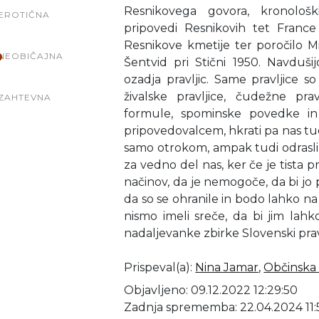
Resnikovega govora, kronološk
EROTIČNA
pripovedi Resnikovih tet Franc
Resnikove kmetije ter poročilo Mi
NEOBIČAJNA
Šentvid pri Stični 1950. Navduši
ozadja pravljic. Same pravljice s
živalske pravljice, čudežne pravlj
ZAHTEVNA
formule, spominske povedke in
pripovedovalcem, hkrati pa nas tu
samo otrokom, ampak tudi odraslim.
za vedno del nas, ker če je tista p
načinov, da je nemogoče, da bi jo p
da so se ohranile in bodo lahko na 
nismo imeli sreče, da bi jim lahk
nadaljevanke zbirke Slovenski pravl
Prispeval(a)
:
Nina Jamar
,
Občinska 
Objavljeno: 09.12.2022 12:29:50
Zadnja sprememba: 22.04.2024 11: