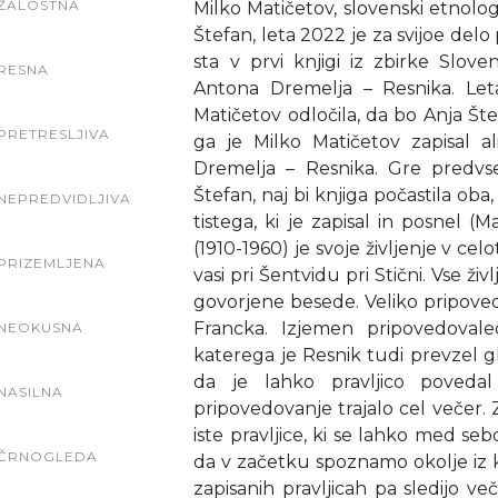
ŽALOSTNA
Milko Matičetov, slovenski etnolog
Štefan, leta 2022 je za svijoe del
sta v prvi knjigi iz zbirke Slovens
RESNA
Antona Dremelja – Resnika. Let
Matičetov odločila, da bo Anja Štef
PRETRESLJIVA
ga je Milko Matičetov zapisal 
Dremelja – Resnika. Gre predvse
Štefan, naj bi knjiga počastila oba,
NEPREDVIDLJIVA
tistega, ki je zapisal in posnel 
(1910-1960) je svoje življenje v ce
PRIZEMLJENA
vasi pri Šentvidu pri Stični. Vse živ
govorjene besede. Veliko pripovedi
Francka. Izjemen pripovedoval
NEOKUSNA
katerega je Resnik tudi prevzel gl
da je lahko pravljico poveda
NASILNA
pripovedovanje trajalo cel večer. Z
iste pravljice, ki se lahko med se
ČRNOGLEDA
da v začetku spoznamo okolje iz k
zapisanih pravljicah pa sledijo ve