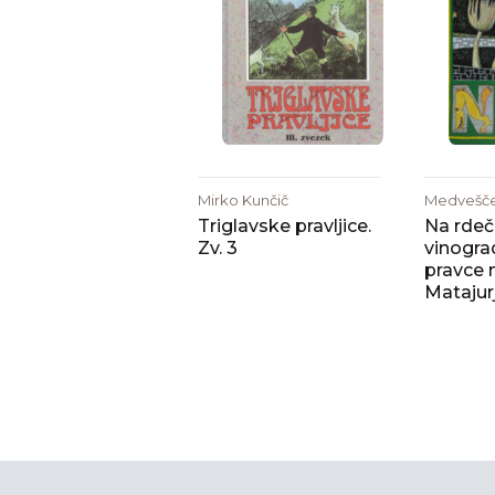
Mirko Kunčič
Medvešče
Triglavske pravljice.
Na rde
Zv. 3
vinograd
pravce 
Matajurj 