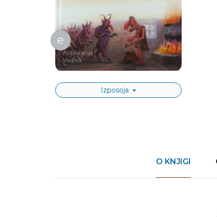
e
Izposoja
O KNJIGI