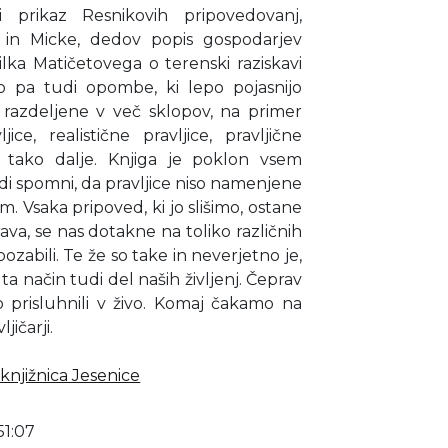
i prikaz Resnikovih pripovedovanj,
e in Micke, dedov popis gospodarjev
lka Matičetovega o terenski raziskavi
jo pa tudi opombe, ki lepo pojasnijo
o razdeljene v več sklopov, na primer
ice, realistične pravljice, pravljične
 tako dalje. Knjiga je poklon vsem
di spomni, da pravljice niso namenjene
 Vsaka pripoved, ki jo slišimo, ostane
rava, se nas dotakne na toliko različnih
ozabili. Te že so take in neverjetno je,
ta način tudi del naših življenj. Čeprav
o prisluhnili v živo. Komaj čakamo na
jičarji.
knjižnica Jesenice
51:07