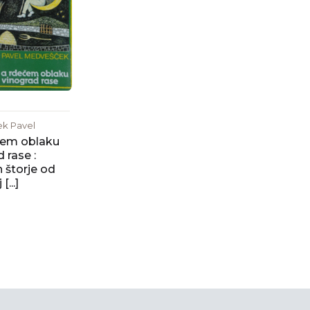
k Pavel
čem oblaku
 rase :
n štorje od
[...]