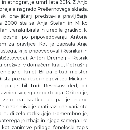
 in etnograf, je umrl leta 2014. Z Anjo
o prejela nagrado Prešernovega sklada,
ki pravljičarji predstavila pravljičarja
a 2000 sta se Anja Štefan in Milko
an transkribirala in uredila gradivo, ki
ali posnel po pripovedovanju Antona
m za pravljice. Kot je zapisala Anja
 tistega, ki je pripovedoval (Resnika) in
(Matičetovega). Anton Dremelj – Resnik
loti preživel v domačem kraju, Petrušnji
ljenje je bil kmet. Bil pa je tudi mojster
 sta poznali tudi njegovi teti Micka in
ec pa je bil tudi Resnikov ded, od
avnino svojega repertoarja. Očitno je,
l zelo na kratko ali pa je njeno
elo zanimivo je brati različne variante
boj tudi zelo razlikujejo. Pomembno je,
aterega je izhaja in njega samega. Po
č kot zanimive priloge: fonološki zapis