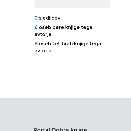
0
sledilcev
6
oseb bere knjige tega
avtorja
8
oseb želi brati knjige tega
avtorja
Portal Dobre knjige