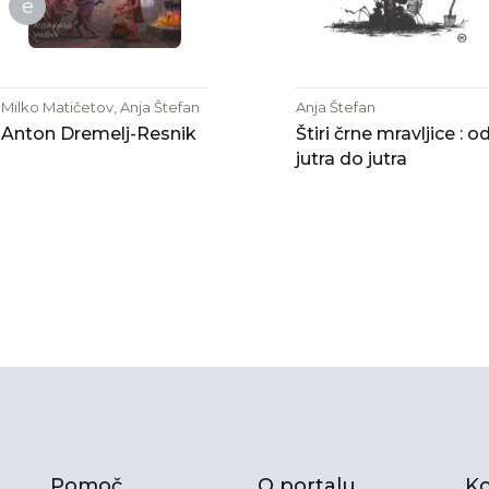
e
Milko Matičetov, Anja Štefan
Anja Štefan
Anton Dremelj-Resnik
Štiri črne mravljice : o
jutra do jutra
Pomoč
O portalu
Ko