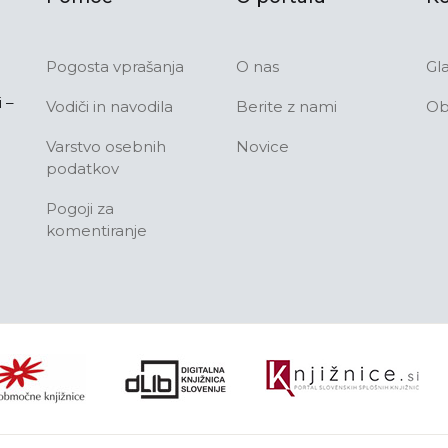
Pogosta vprašanja
O nas
Gl
 –
Vodiči in navodila
Berite z nami
Ob
Varstvo osebnih
Novice
podatkov
Pogoji za
komentiranje