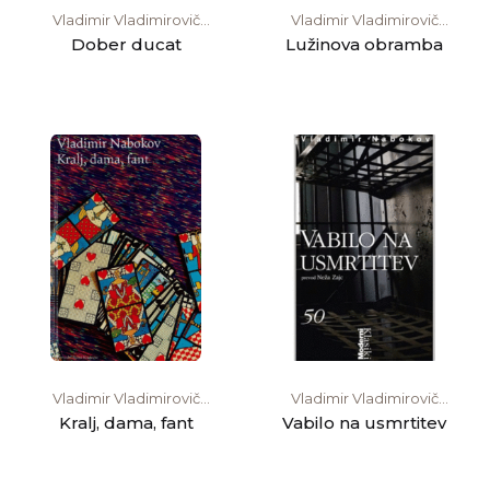
Vladimir Vladimirovič
Vladimir Vladimirovič
Nabokov
Nabokov
Dober ducat
Lužinova obramba
Vladimir Vladimirovič
Vladimir Vladimirovič
Nabokov
Nabokov
Kralj, dama, fant
Vabilo na usmrtitev