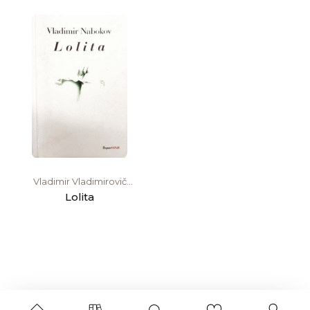
Vladimir Vladimirovič
Nabokov
Lolita