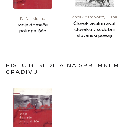
Anna Adamowicz, Liljana
Dušan Mitana
Dirjan, Mila Haugová, Igor
Človek živali in žival
Moje domače
Isakovski, Ivan Martin Jirous,
človeku v sodobni
pokopališče
Dimitar Kenarov, Oleg
slovanski poeziji
Lišega, Eva Lukáčová, Sibila
Petlevski, Vasko Popa, Jakub
Sajkowski, Wisława
Szymborska
PISEC BESEDILA NA SPREMNEM
GRADIVU