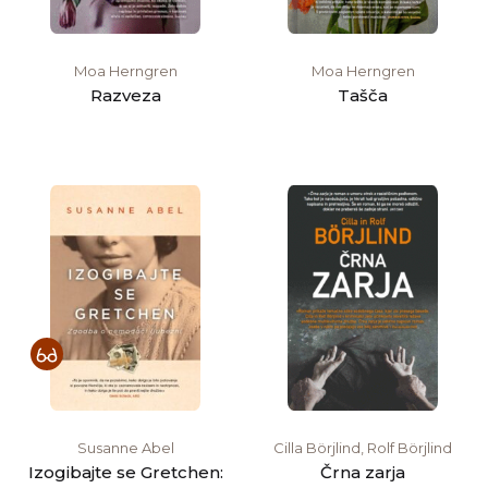
Moa Herngren
Moa Herngren
Razveza
Tašča
Susanne Abel
Cilla Börjlind, Rolf Börjlind
Izogibajte se Gretchen:
Črna zarja