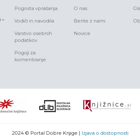
Pogosta vprašanja
O nas
Gl
 –
Vodiči in navodila
Berite z nami
Ob
Varstvo osebnih
Novice
podatkov
Pogoji za
komentiranje
2024 © Portal Dobre Knjige
|
Izjava o dostopnosti