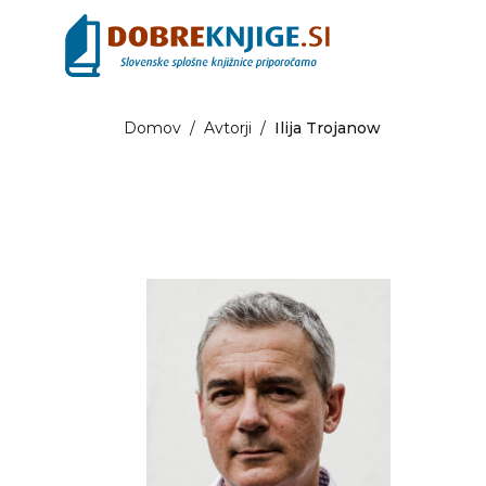
Domov
/
Avtorji
/
Ilija Trojanow