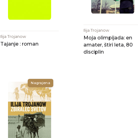
Ilija Trojanow
Ilija Trojanow
Moja olimpijada: en
Tajanje : roman
amater, štiri leta, 80
disciplin
Nagrajena