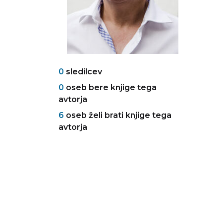
0
sledilcev
0
oseb bere knjige tega
avtorja
6
oseb želi brati knjige tega
avtorja