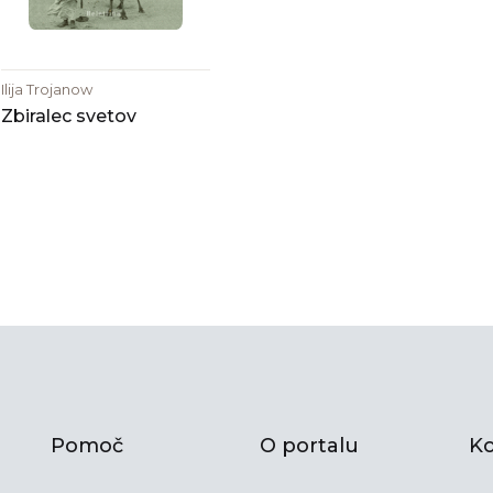
Ilija Trojanow
Zbiralec svetov
Pomoč
O portalu
Ko