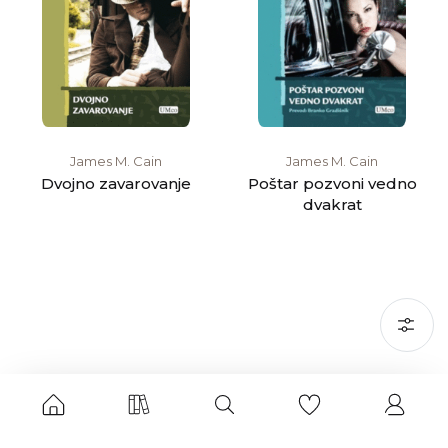
James M. Cain
James M. Cain
Dvojno zavarovanje
Poštar pozvoni vedno
dvakrat