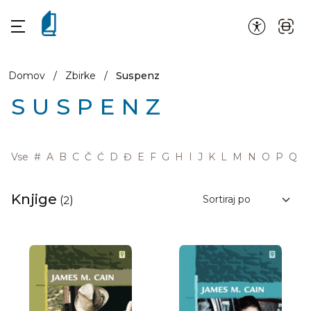
Domov
/
Zbirke
/
Suspenz
SUSPENZ
Vse
#
A
B
C
Č
Ć
D
Đ
E
F
G
H
I
J
K
L
M
N
O
P
Q
R
Knjige
(
2
)