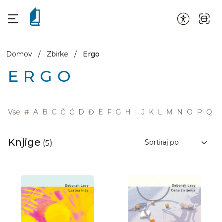
Domov
/
Zbirke
/
Ergo
ERGO
Vse
#
A
B
C
Č
Ć
D
Đ
E
F
G
H
I
J
K
L
M
N
O
P
Q
R
Knjige
(
5
)