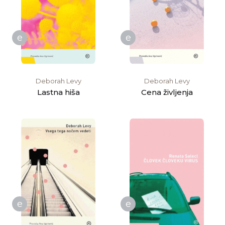
e
e
Deborah Levy
Deborah Levy
Lastna hiša
Cena življenja
e
e