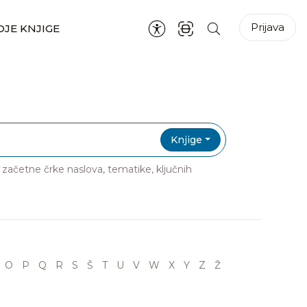
Prijava
JE KNJIGE
Knjige
ri začetne črke naslova, tematike, ključnih
O
P
Q
R
S
Š
T
U
V
W
X
Y
Z
Ž