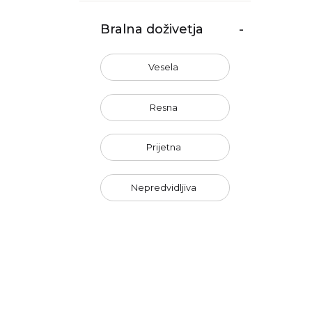
Bralna doživetja
-
Vesela
Resna
Prijetna
Nepredvidljiva
Nenasilna
Optimistična
Neerotična