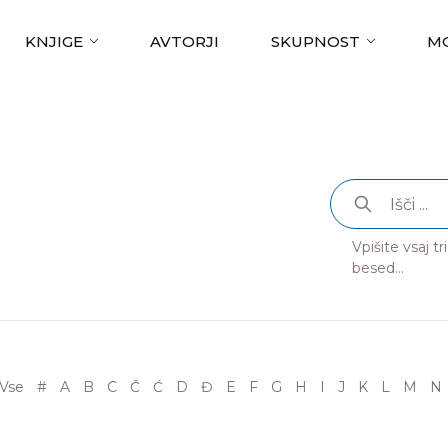
KNJIGE
AVTORJI
SKUPNOST
MO
Vpišite vsaj t
besed...
Vse
#
A
B
C
Č
Ć
D
Đ
E
F
G
H
I
J
K
L
M
N