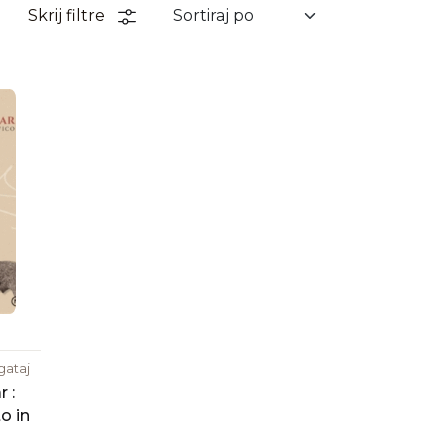
Skrij filtre
gataj
 :
o in