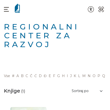
REGIONALNI
CENTER ZA
RAZVOJ
Vse
#
A
B
C
Č
Ć
D
Đ
E
F
G
H
I
J
K
L
M
N
O
P
Q
R
Knjige
(
1
)