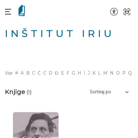
INŠTITUT IRIU
Vse
#
A
B
C
Č
Ć
D
Đ
E
F
G
H
I
J
K
L
M
N
O
P
Q
R
Knjige
(
1
)