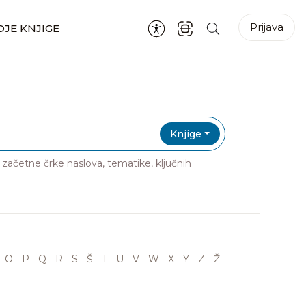
Prijava
JE KNJIGE
Knjige
ri začetne črke naslova, tematike, ključnih
O
P
Q
R
S
Š
T
U
V
W
X
Y
Z
Ž