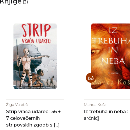
Knjige
(
)
3
Žiga Valetič
Manca Košir
Strip vrača udarec : 56 +
Iz trebuha in neba :
7 celovečernih
srčnic]
stripovskih zgodb s [...]