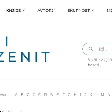
KNJIGE
AVTORJI
SKUPNOST
MO
I
ZENIT
Vpišite vsaj t
besed...
Vse
#
A
B
C
Č
Ć
D
Đ
E
F
G
H
I
J
K
L
M
N