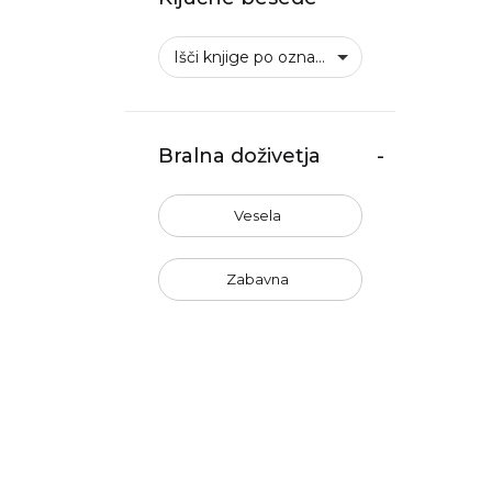
Išči knjige po oznakah
Bralna doživetja
-
Vesela
Zabavna
Prijetna
Nepredvidljiva
Nenasilna
Nasilna