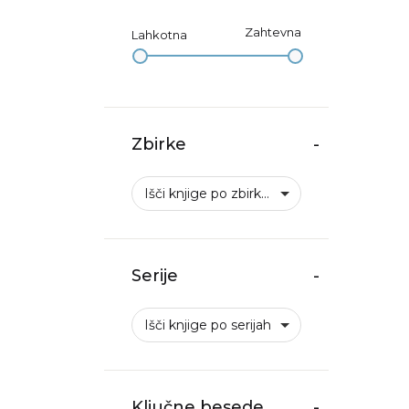
Zahtevna
Lahkotna
Zbirke
-
Išči knjige po zbirkah
Serije
-
Išči knjige po serijah
Ključne besede
-