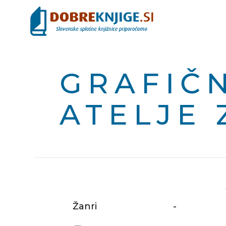
GRAFIČN
ATELJE 
Žanri
-