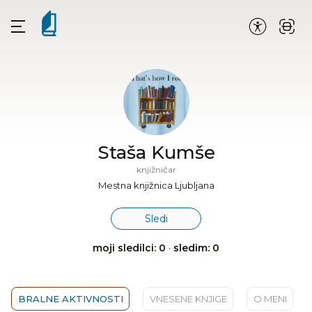
Staša Kumše
knjižničar
Mestna knjižnica Ljubljana
Sledi
moji sledilci: 0
·
sledim: 0
BRALNE AKTIVNOSTI
VNESENE KNJIGE
O MENI