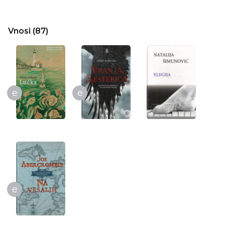
Vnosi (87)
e
e
e