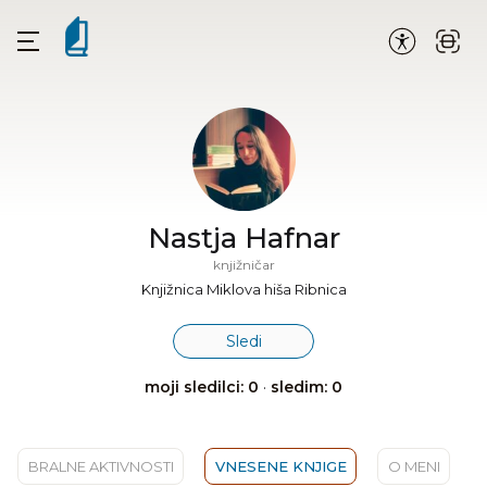
Nastja Hafnar
knjižničar
Knjižnica Miklova hiša Ribnica
Sledi
moji sledilci: 0
·
sledim: 0
BRALNE AKTIVNOSTI
VNESENE KNJIGE
O MENI