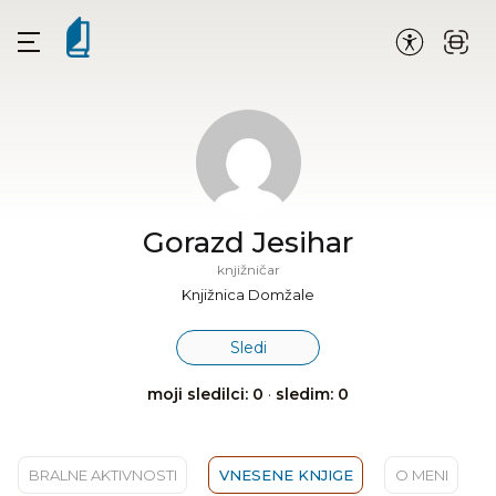
Gorazd Jesihar
knjižničar
Knjižnica Domžale
Sledi
moji sledilci: 0
·
sledim: 0
BRALNE AKTIVNOSTI
VNESENE KNJIGE
O MENI