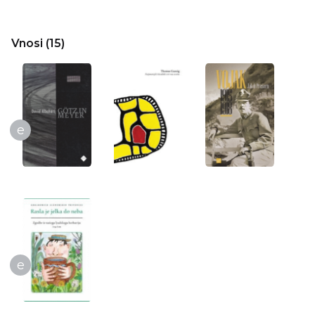
Vnosi (15)
e
e