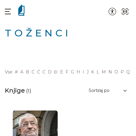
TOŽENCI
Vse
#
A
B
C
Č
Ć
D
Đ
E
F
G
H
I
J
K
L
M
N
O
P
Q
R
Knjige
(
1
)