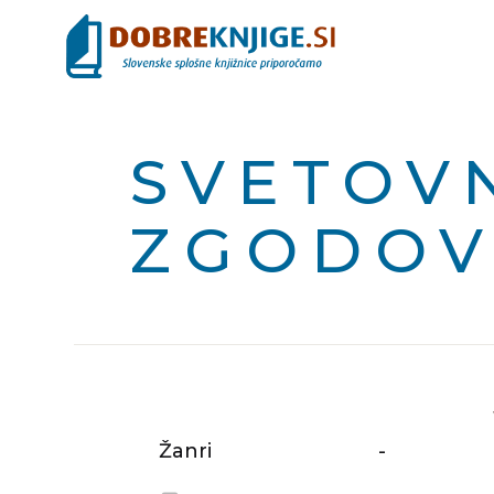
SVETOV
ZGODOV
Žanri
-