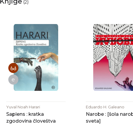
Knjige
(
)
2
e
Yuval Noah Harari
Eduardo H. Galeano
Sapiens : kratka
Narobe : [šola naro
zgodovina človeštva
sveta]