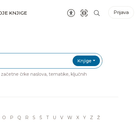
Prijava
JE KNJIGE
Knjige
ri začetne črke naslova, tematike, ključnih
O
P
Q
R
S
Š
T
U
V
W
X
Y
Z
Ž