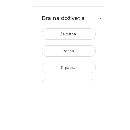
Bralna doživetja
-
Žalostna
Resna
Prijetna
Nepredvidljiva
Neerotična
Nenavadna