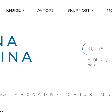
KNJIGE
AVTORJI
SKUPNOST
MO
NA
INA
Vpišite vsaj t
besed...
Vse
#
A
B
C
Č
Ć
D
Đ
E
F
G
H
I
J
K
L
M
N