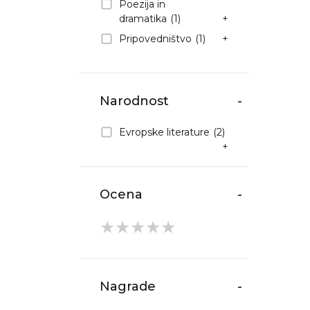
Poezija in
dramatika
(1)
+
Pripovedništvo
(1)
+
Narodnost
-
Evropske literature
(2)
+
Ocena
-
★
★
★
★
★
Nagrade
-