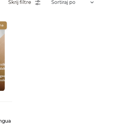
Skrij filtre
na
ingua