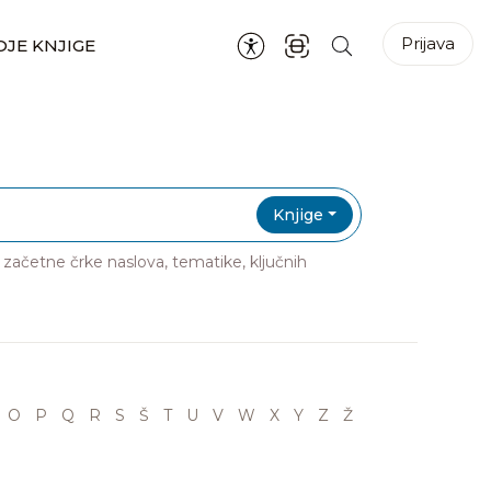
Prijava
JE KNJIGE
Knjige
ri začetne črke naslova, tematike, ključnih
O
P
Q
R
S
Š
T
U
V
W
X
Y
Z
Ž