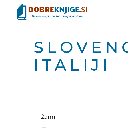
SLOVENC
ITALIJI
Žanri
-