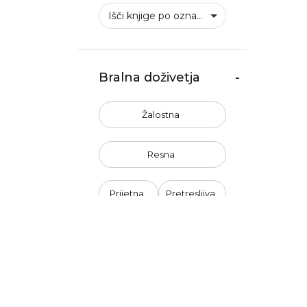
Išči knjige po oznakah
Bralna doživetja
-
Žalostna
Resna
Prijetna
Pretresljiva
Nepredvidljiva
Nenasilna