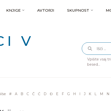
KNJIGE
AVTORJI
SKUPNOST
MO
I V
Vpišite vsaj t
besed...
Vse
#
A
B
C
Č
Ć
D
Đ
E
F
G
H
I
J
K
L
M
N