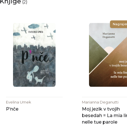
Knjige
(
)
2
Nagraje
Evelina Umek
Marianna Deganutti
P’nče
Moj jezik v tvojih
besedah = La mia l
nelle tue parole