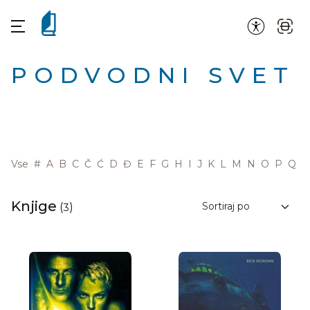
PODVODNI SVET
Vse
#
A
B
C
Č
Ć
D
Đ
E
F
G
H
I
J
K
L
M
N
O
P
Q
R
Knjige
(
3
)