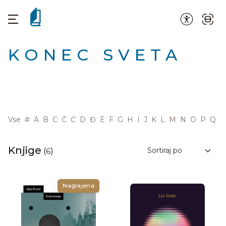
KONEC SVETA
Vse
#
A
B
C
Č
Ć
D
Đ
E
F
G
H
I
J
K
L
M
N
O
P
Q
R
Knjige
(
6
)
Nagrajena