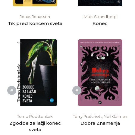
Jonas Jonasson
Mats Strandberg
Tik pred koncem sveta
Konec
e
e
Tomo Podstenšek
Terry Pratchett, Neil Gaiman
Zgodbe za lažji konec
Dobra Znamenja
sveta