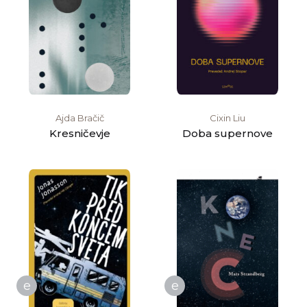
Ajda Bračič
Cixin Liu
Kresničevje
Doba supernove
e
e