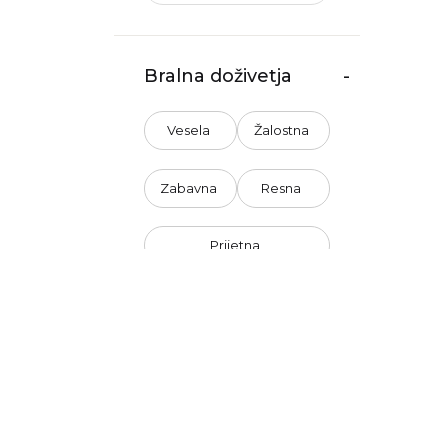
Bralna doživetja
-
Vesela
Žalostna
Zabavna
Resna
Prijetna
Nepredvidljiva
Nenasilna
Optimistična
Črnogleda