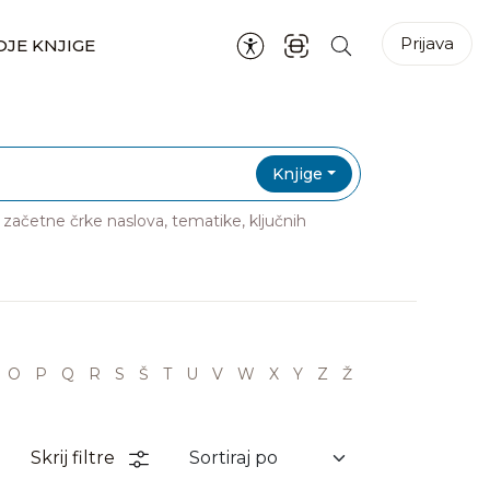
Prijava
JE KNJIGE
Knjige
ri začetne črke naslova, tematike, ključnih
O
P
Q
R
S
Š
T
U
V
W
X
Y
Z
Ž
Skrij filtre