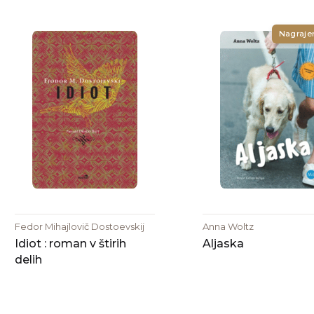
Nagraje
Fedor Mihajlovič Dostoevskij
Anna Woltz
Idiot : roman v štirih
Aljaska
delih