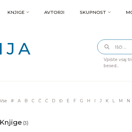
KNJIGE
AVTORJI
SKUPNOST
MO
IJA
Vpišite vsaj t
besed...
Vse
#
A
B
C
Č
Ć
D
Đ
E
F
G
H
I
J
K
L
M
N
Knjige
(
)
3