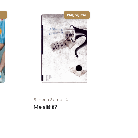
na
Nagrajena
Simona Semenič
Me slišiš?