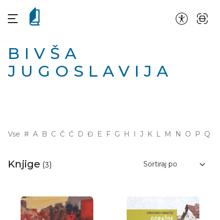
BIVŠA
JUGOSLAVIJA
Vse
#
A
B
C
Č
Ć
D
Đ
E
F
G
H
I
J
K
L
M
N
O
P
Q
R
Knjige
(
3
)