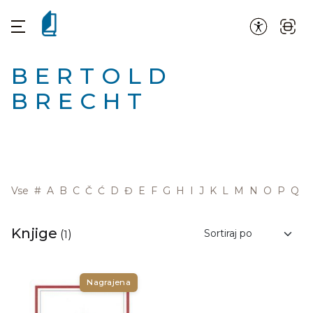
BERTOLD
BRECHT
Vse
#
A
B
C
Č
Ć
D
Đ
E
F
G
H
I
J
K
L
M
N
O
P
Q
R
Knjige
(
1
)
Nagrajena