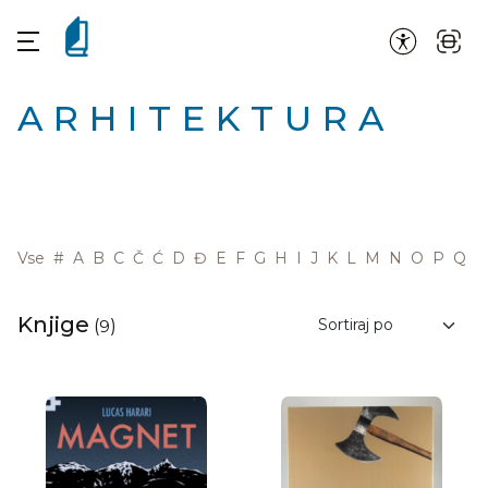
ARHITEKTURA
Vse
#
A
B
C
Č
Ć
D
Đ
E
F
G
H
I
J
K
L
M
N
O
P
Q
R
Knjige
(
9
)