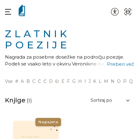
ZLATNIK
POEZIJE
Nagrada za posebne dosežke na področju poezije.
Podeli se vsako leto v okviru Veronikine nagrade.
Preberi več
Podeljuje ga celjsko podjetje Fit media, kjer pravijo:
»Zlatnik poezije pesniku, ki je s svojim življenjskim
Vse
#
A
B
C
Č
Ć
D
Đ
E
F
G
H
I
J
K
L
M
N
O
P
Q
R
opusom neizbrisljivo vplival na žlahtnost slovenske
poezije, jezika in kulture …«
Knjige
(
1
)
Nagrajena