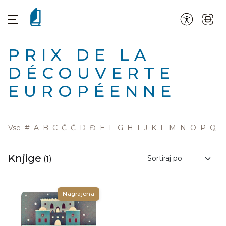
PRIX DE LA
DÉCOUVERTE
EUROPÉENNE
Vse
#
A
B
C
Č
Ć
D
Đ
E
F
G
H
I
J
K
L
M
N
O
P
Q
R
Knjige
(
1
)
Nagrajena