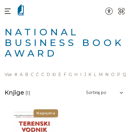
NATIONAL
BUSINESS BOOK
AWARD
Vse
#
A
B
C
Č
Ć
D
Đ
E
F
G
H
I
J
K
L
M
N
O
P
Q
R
Knjige
(
1
)
Nagrajena