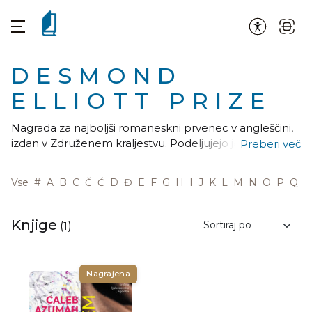
DESMOND
ELLIOTT PRIZE
Nagrada za najboljši romaneskni prvenec v angleščini,
izdan v Združenem kraljestvu. Podeljujejo jo od leta
Preberi več
2008 in velja za najprestižejšo literarno nagrado za
avtorje romanseknih prvencev v Združenem kraljestvu.
Vse
#
A
B
C
Č
Ć
D
Đ
E
F
G
H
I
J
K
L
M
N
O
P
Q
R
Knjige
(
1
)
Nagrajena