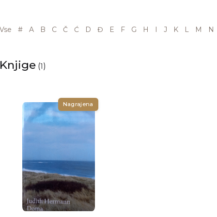
Vse
#
A
B
C
Č
Ć
D
Đ
E
F
G
H
I
J
K
L
M
N
Knjige
(
)
1
Nagrajena