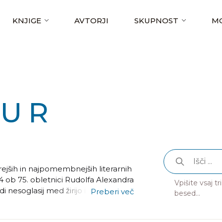
KNJIGE
AVTORJI
SKUPNOST
MO
RUR
ejših in najpomembnejših literarnih
954 ob 75. obletnici Rudolfa Alexandra
Vpišite vsaj t
di nesoglasij med žirijo in senatom
Preberi več
besed...
a roman Pločevinasti boben.