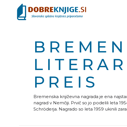
BREMEN
LITERA
PREIS
Bremenska književna nagrada je ena najstar
nagrad v Nemčiji. Prvič so jo podelili leta 1
Schröderja. Nagrado so leta 1959 ukinili zara
glede podelitve nagrade Günterju Grassu z
Nagrado ponovno podeljujejo od leta 1962