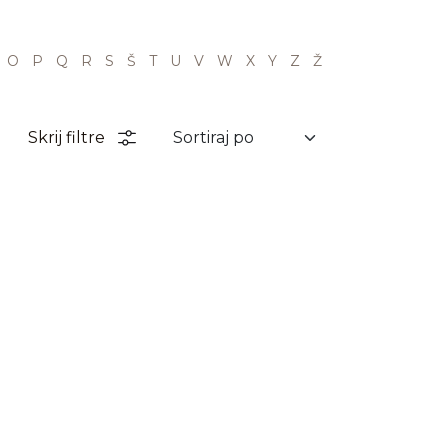
O
P
Q
R
S
Š
T
U
V
W
X
Y
Z
Ž
Skrij filtre