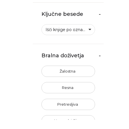
Ključne besede
-
Išči knjige po oznakah
Bralna doživetja
-
Žalostna
Resna
Pretresljiva
Nepredvidljiva