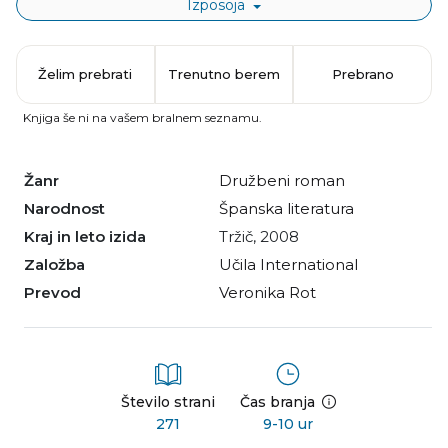
Izposoja
Želim prebrati
Trenutno berem
Prebrano
Knjiga še ni na vašem bralnem seznamu.
Žanr
družbeni roman
Narodnost
španska literatura
Kraj in leto izida
Tržič, 2008
Založba
Učila International
Prevod
Veronika Rot
Število strani
Čas branja
271
9-10 ur