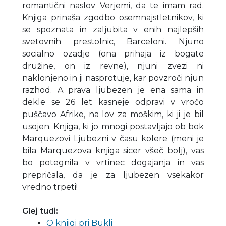
romantični naslov Verjemi, da te imam rad.
Knjiga prinaša zgodbo osemnajstletnikov, ki
se spoznata in zaljubita v enih najlepših
svetovnih prestolnic, Barceloni. Njuno
socialno ozadje (ona prihaja iz bogate
družine, on iz revne), njuni zvezi ni
naklonjeno in ji nasprotuje, kar povzroči njun
razhod. A prava ljubezen je ena sama in
dekle se 26 let kasneje odpravi v vročo
puščavo Afrike, na lov za moškim, ki ji je bil
usojen. Knjiga, ki jo mnogi postavljajo ob bok
Marquezovi Ljubezni v času kolere (meni je
bila Marquezova knjiga sicer všeč bolj), vas
bo potegnila v vrtinec dogajanja in vas
prepričala, da je za ljubezen vsekakor
vredno trpeti!
Glej tudi:
O knjigi pri Bukli