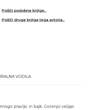
Poišči podobne knjige...
Poišči druge knjige tega avtorja...
BRALNA VODILA
ogo pravljic in bajk. Gorenjci veljajo