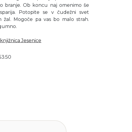
no branje. Ob koncu naj omenimo še
sparija. Potopite se v čudežni svet
m žal. Mogoče pa vas bo malo strah.
ogumno.
knjižnica Jesenice
53:50