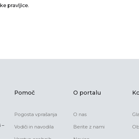
ke pravljice.
Pomoč
O portalu
Ko
Pogosta vprašanja
O nas
Gl
 –
Vodiči in navodila
Berite z nami
Ob