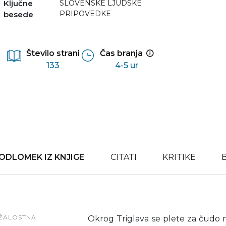
Ključne
SLOVENSKE LJUDSKE
PRIPOVEDKE
besede
Število strani
Čas branja
133
4-5 ur
ODLOMEK IZ KNJIGE
CITATI
KRITIKE
ŽALOSTNA
Okrog Triglava se plete za čudo mn