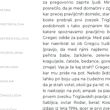
za pregovorno zaprte ljudi. M
posrečilo, da je med domačini v zgo
RESNA
kar precej pravljičnih domislic, sta
boste prebrali prvi zvezek Trigl
PRETRESLJIVA
podobnosti s tako poznanim Ke
katere spoznavamo pravljično b
Gregec odide za pastirja. Med paš
NEPREDVIDLJIVA
kar naenkrat so ob Gregcu tudi 
(pravijo, da med njimi najdemo 
PRIZEMLJENA
pehtra babe, žarkžene, zelen
kragulježe, čateže, bedance, gore
zmaje). Vas je že kaj strah? Gre
NEOKUSNA
kar mu pride na pot. Nekdo (kdo
lahko pri boju upa na čudežno moč
NASILNA
da je strah votel, okoli ga pa nič n
ki nastopijo na poti, ampak za pas
ČRNOGLEDA
prvem zvezku Triglavskih pravljic
Sabljica, ovčar Rodar, berač Ko
izdajo iz leta 1994, sicer je prvi zv
EROTIČNA