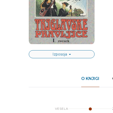
Izposoja
O KNJIGI
VESELA