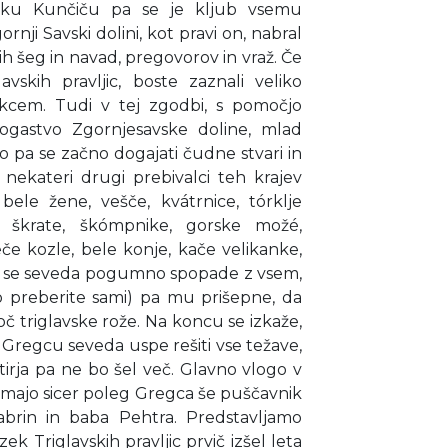
irku Kunčiču pa se je kljub vsemu
rnji Savski dolini, kot pravi on, nabral
rih šeg in navad, pregovorov in vraž. Če
avskih pravljic, boste zaznali veliko
kcem. Tudi v tej zgodbi, s pomočjo
ogastvo Zgornjesavske doline, mlad
o pa se začno dogajati čudne stvari in
nekateri drugi prebivalci teh krajev
bele žene, vešče, kvátrnice, tórklje
e škrate, škómpnike, gorske možé,
če kozle, bele konje, kače velikanke,
gec se seveda pogumno spopade z vsem,
 preberite sami) pa mu prišepne, da
 triglavske rože. Na koncu se izkaže,
i. Gregcu seveda uspe rešiti vse težave,
tirja pa ne bo šel več. Glavno vlogo v
 imajo sicer poleg Gregca še puščavnik
sabrin in baba Pehtra. Predstavljamo
ezek Triglavskih pravljic prvič izšel leta