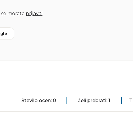
 se morate
prijaviti
.
gle
Število ocen: 0
Želi prebrati: 1
T