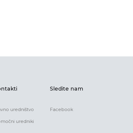
ntakti
Sledite nam
avno uredništvo
Facebook
močni uredniki