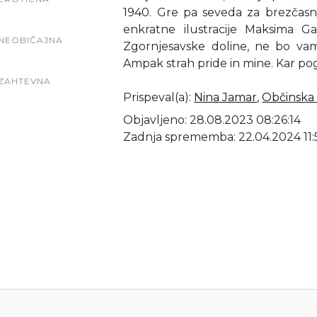
1940. Gre pa seveda za brezčas
enkratne ilustracije Maksima Ga
NEOBIČAJNA
Zgornjesavske doline, ne bo va
Ampak strah pride in mine. Kar p
ZAHTEVNA
Prispeval(a)
:
Nina Jamar
,
Občinska 
Objavljeno: 28.08.2023 08:26:14
Zadnja sprememba: 22.04.2024 11: