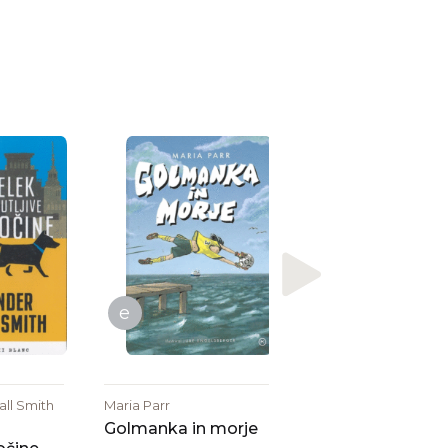
Christine Nöstlinger
Vila Henrieta
e
ll Smith
Maria Parr
Golmanka in morje