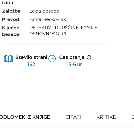
izida
Založba
Lepa beseda
Prevod
Brina Beškovnik
Ključne
DETEKTIVI
,
DRUŠČINE
,
FANTJE
,
OSNOVNOŠOLCI
besede
Število strani
Čas branja
162
5-6 ur
ODLOMEK IZ KNJIGE
CITATI
KRITIKE