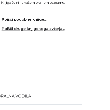
Knjiga še ni na vašem bralnem seznamu.
Poišči podobne knjige...
Poišči druge knjige tega avtorja...
BRALNA VODILA