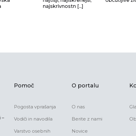
vska
najtišji, najiskrenejši,
občutljive zl
a
najskrivnostn [...]
Pomoč
O portalu
Ko
Pogosta vprašanja
O nas
Gl
 –
Vodiči in navodila
Berite z nami
Ob
Varstvo osebnih
Novice