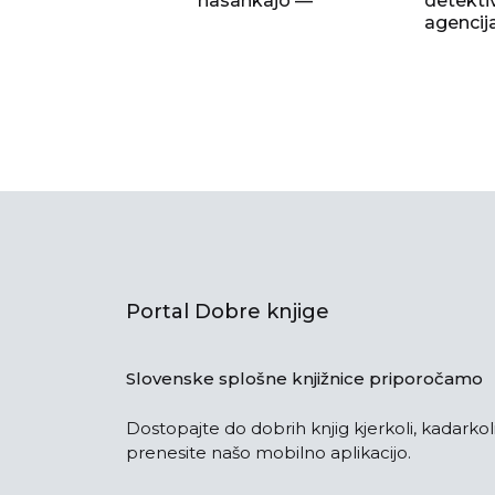
nasankajo —
detekti
agencij
Portal Dobre knjige
Slovenske splošne knjižnice priporočamo
Dostopajte do dobrih knjig kjerkoli, kadarkoli
prenesite našo mobilno aplikacijo.