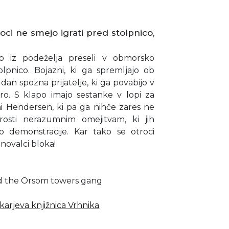
roci ne smejo igrati pred stolpnico,
 iz podeželja preseli v obmorsko
lpnico. Bojazni, ki ga spremljajo ob
i dan spozna prijatelje, ki ga povabijo v
bro. S klapo imajo sestanke v lopi za
ni Hendersen, ki pa ga nihče zares ne
rosti nerazumnim omejitvam, ki jih
jo demonstracije. Kar tako se otroci
anovalci bloka!
d the Orsom towers gang
karjeva knjižnica Vrhnika