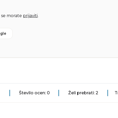
 se morate
prijaviti
.
gle
Število ocen: 0
Želi prebrati: 2
T