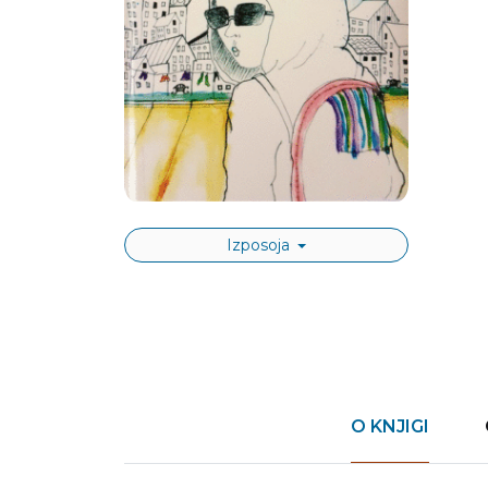
Izposoja
O KNJIGI