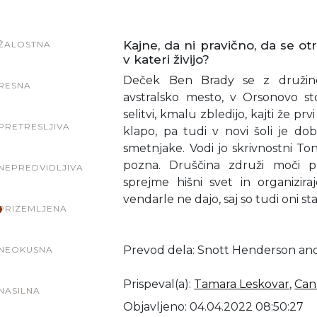
Kajne, da ni pravično, da se ot
ŽALOSTNA
v kateri živijo?
Deček Ben Brady se z družino
RESNA
avstralsko mesto, v Orsonovo sto
selitvi, kmalu zbledijo, kajti že prv
PRETRESLJIVA
klapo, pa tudi v novi šoli je do
smetnjake. Vodi jo skrivnostni To
pozna. Druščina združi moči p
NEPREDVIDLJIVA
sprejme hišni svet in organizira
vendarle ne dajo, saj so tudi oni st
PRIZEMLJENA
Prevod dela: Snott Henderson an
NEOKUSNA
Prispeval(a)
:
Tamara Leskovar
,
Can
NASILNA
Objavljeno: 04.04.2022 08:50:27