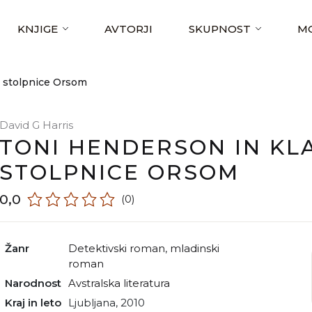
KNJIGE
AVTORJI
SKUPNOST
MO
z stolpnice Orsom
David G Harris
TONI HENDERSON IN KLA
STOLPNICE ORSOM
0,0
(0)
Žanr
detektivski roman
,
mladinski
roman
Narodnost
avstralska literatura
Kraj in leto
Ljubljana, 2010