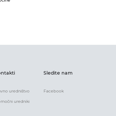
očine
ntakti
Sledite nam
avno uredništvo
Facebook
močni uredniki