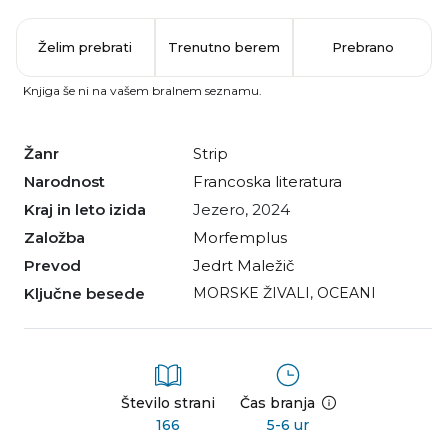
Želim prebrati
Trenutno berem
Prebrano
Knjiga še ni na vašem bralnem seznamu.
Žanr
strip
Narodnost
francoska literatura
Kraj in leto izida
Jezero, 2024
Založba
Morfemplus
Prevod
Jedrt Maležič
Ključne besede
MORSKE ŽIVALI
,
OCEANI
Število strani
Čas branja
166
5-6 ur