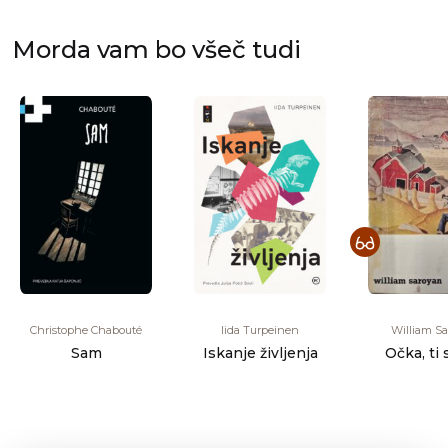
Morda vam bo všeč tudi
Christophe Chabouté
Iida Turpeinen
William S
Sam
Iskanje življenja
Očka, ti 