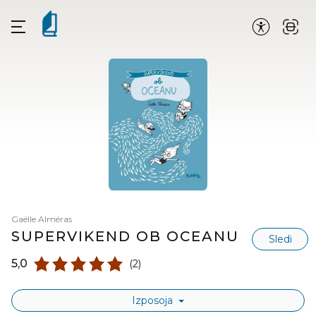
Gaëlle Alméras
SUPERVIKEND OB OCEANU
Sledi
5,0
(2)
Izposoja