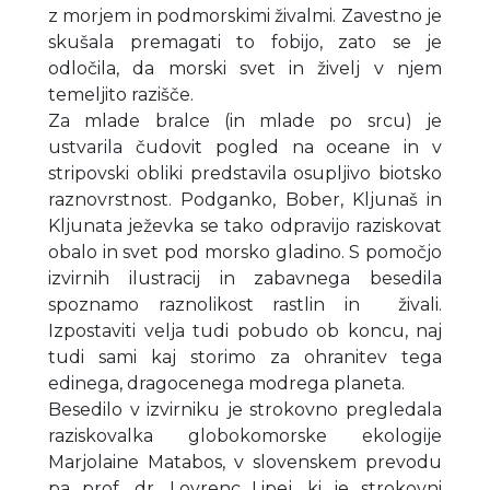
z morjem in podmorskimi živalmi. Zavestno je
skušala premagati to fobijo, zato se je
odločila, da morski svet in živelj v njem
temeljito razišče.
Za mlade bralce (in mlade po srcu) je
ustvarila čudovit pogled na oceane in v
stripovski obliki predstavila osupljivo biotsko
raznovrstnost. Podganko, Bober, Kljunaš in
Kljunata ježevka se tako odpravijo raziskovat
obalo in svet pod morsko gladino. S pomočjo
izvirnih ilustracij in zabavnega besedila
spoznamo raznolikost rastlin in živali.
Izpostaviti velja tudi pobudo ob koncu, naj
tudi sami kaj storimo za ohranitev tega
edinega, dragocenega modrega planeta.
Besedilo v izvirniku je strokovno pregledala
raziskovalka globokomorske ekologije
Marjolaine Matabos, v slovenskem prevodu
pa prof. dr. Lovrenc Lipej, ki je strokovni