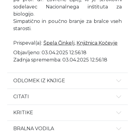
sodelavec Nacionalnega inštituta za
biologijo.
Simpatično in poučno branje za bralce vseh
starosti.
Prispeval(a)
:
Špela Činkelj
,
Knjižnica Kočevje
Objavljeno: 03.04.2025 12:56:18
Zadnja sprememba: 03.04.2025 12:56:18
ODLOMEK IZ KNJIGE
CITATI
KRITIKE
BRALNA VODILA