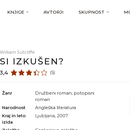
KNJIGE
AVTORJI
SKUPNOST
MO
William Sutcliffe
SI IZKUŠEN?
3,4
(5)
Žanr
družbeni roman
,
potopisni
roman
Narodnost
angleška literatura
Kraj in leto
Ljubljana, 2007
izida