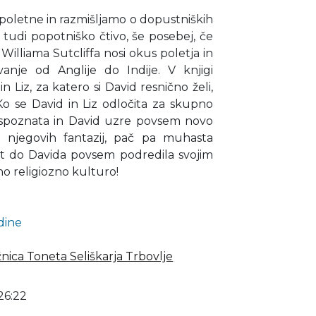
poletne in razmišljamo o dopustniških
ja tudi popotniško čtivo, še posebej, če
lliama Sutcliffa nosi okus poletja in
anje od Anglije do Indije. V knjigi
Liz, za katero si David resnično želi,
. Ko se David in Liz odločita za skupno
je spoznata in David uzre povsem novo
 iz njegovih fantazij, pač pa muhasta
ost do Davida povsem podredila svojim
eno religiozno kulturo!
adine
žnica Toneta Seliškarja Trbovlje
26:22