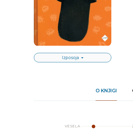
Izposoja
O KNJIGI
VESELA