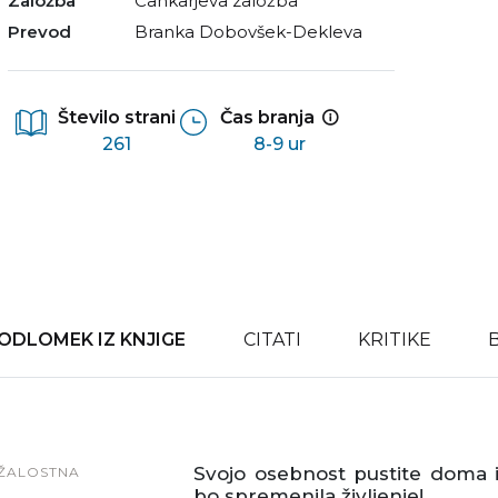
Založba
Cankarjeva založba
Prevod
Branka Dobovšek-Dekleva
Število strani
Čas branja
261
8-9 ur
ODLOMEK IZ KNJIGE
CITATI
KRITIKE
Svojo osebnost pustite doma 
ŽALOSTNA
bo spremenila življenje!