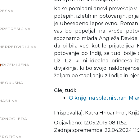
Ko se pomladni dnevi prevešajo v 
RESNA
potepih, izletih in potovanjih, pri
je ubesedeno leposlovno. Roman Wi
PRETRESLJIVA
vas bo popeljal na vroče potov
spoznamo mlada Angleža Davida in 
da bi bila več, kot le prijateljica
NEPREDVIDLJIVA
potovanje po Indiji, se tudi bol
Liz. Liz, ki ni idealna princesa
PRIZEMLJENA
divjakinja, ki bo svojo naklonjen
željam po stapljanju z Indijo in nj
NEOKUSNA
Glej tudi:
O knjigi na spletni strani Ml
NASILNA
Prispeval(a)
:
Katra Hribar Frol
,
Knji
ČRNOGLEDA
Objavljeno: 12.05.2015 08:11:52
Zadnja sprememba: 22.04.2024 11:
EROTIČNA