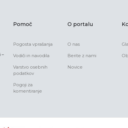
Pomoč
O portalu
Ko
Pogosta vprašanja
O nas
Gl
 –
Vodiči in navodila
Berite z nami
Ob
Varstvo osebnih
Novice
podatkov
Pogoji za
komentiranje