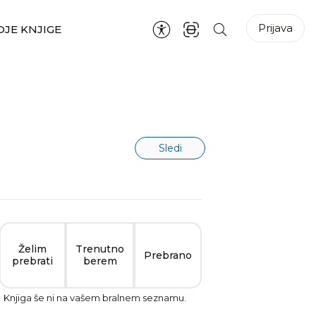
Prijava
JE KNJIGE
Sledi
Želim
Trenutno
Prebrano
prebrati
berem
Knjiga še ni na vašem bralnem seznamu.