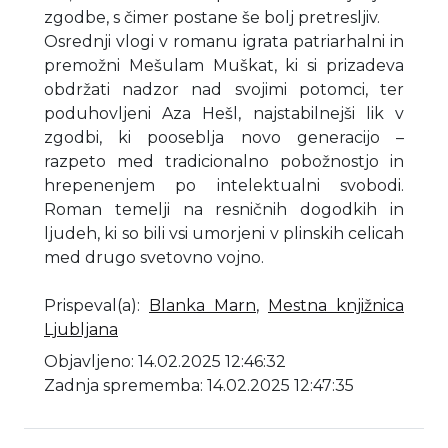
zgodbe, s čimer postane še bolj pretresljiv.
Osrednji vlogi v romanu igrata patriarhalni in
premožni Mešulam Muškat, ki si prizadeva
obdržati nadzor nad svojimi potomci, ter
poduhovljeni Aza Hešl, najstabilnejši lik v
zgodbi, ki pooseblja novo generacijo –
razpeto med tradicionalno pobožnostjo in
hrepenenjem po intelektualni svobodi.
Roman temelji na resničnih dogodkih in
ljudeh, ki so bili vsi umorjeni v plinskih celicah
med drugo svetovno vojno.
Prispeval(a)
:
Blanka Marn
,
Mestna knjižnica
Ljubljana
Objavljeno: 14.02.2025 12:46:32
Zadnja sprememba: 14.02.2025 12:47:35