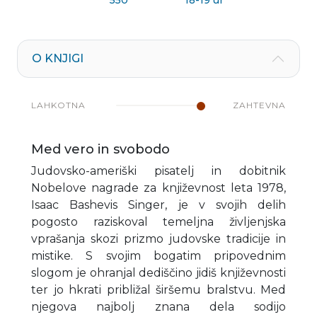
550
18-19 ur
O KNJIGI
LAHKOTNA
ZAHTEVNA
Med vero in svobodo
Judovsko-ameriški pisatelj in dobitnik
Nobelove nagrade za književnost leta 1978,
Isaac Bashevis Singer, je v svojih delih
pogosto raziskoval temeljna življenjska
vprašanja skozi prizmo judovske tradicije in
mistike. S svojim bogatim pripovednim
slogom je ohranjal dediščino jidiš književnosti
ter jo hkrati približal širšemu bralstvu. Med
njegova najbolj znana dela sodijo