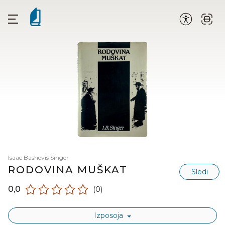
Isaac Bashevis Singer
RODOVINA MUŠKAT
Sledi
0,0
(0)
Izposoja