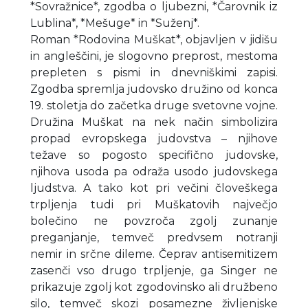
*Sovražnice*, zgodba o ljubezni, *Čarovnik iz
Lublina*, *Mešuge* in *Suženj*.
Roman *Rodovina Muškat*, objavljen v jidišu
in angleščini, je slogovno preprost, mestoma
prepleten s pismi in dnevniškimi zapisi.
Zgodba spremlja judovsko družino od konca
19. stoletja do začetka druge svetovne vojne.
Družina Muškat na nek način simbolizira
propad evropskega judovstva – njihove
težave so pogosto specifično judovske,
njihova usoda pa odraža usodo judovskega
ljudstva. A tako kot pri večini človeškega
trpljenja tudi pri Muškatovih največjo
bolečino ne povzroča zgolj zunanje
preganjanje, temveč predvsem notranji
nemir in srčne dileme. Čeprav antisemitizem
zasenči vso drugo trpljenje, ga Singer ne
prikazuje zgolj kot zgodovinsko ali družbeno
silo, temveč skozi posamezne življenjske