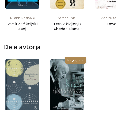
Muanis Sinanović
Nathan Thrall
Andrzej St
Vse luči: fikcijski
Dan v življenju
Deve
esej
Abeda Salame :
podrobna analiza
jeruzalemske [...]
Dela avtorja
Nagrajena