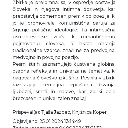
Zbirka je prelomna, saj v ospredje postavlja
človeka in njegova intimna doživetja, kar
predstavlja pomemben premik od poezije, ki
jo je promovirala komunistična partija za
širjenje politične ideologije. Ta intimistična
usmeritev se vrača k romantičnemu
pojmovanju človeka, a hkrati ohranja
tradicionalne vzorce, značilne za predvojno,
medvojno in povojno poezijo.
Pesmi štirih zaznamujejo čustvena globina,
osebna refleksija in univerzalna tematika, ki
nagovarja človeško izkušnjo. Pesniki v zbirki
raziskujejo temeljna vprašanja bivanja,
ljubezni, smrti in narave, kar zbirki daje
brezčasen in univerzalen značaj.
Prispeval(a)
:
Tjaša Jazbec
,
Knjižnica Koper
Objavljeno: 25.01.2024 13:14:49