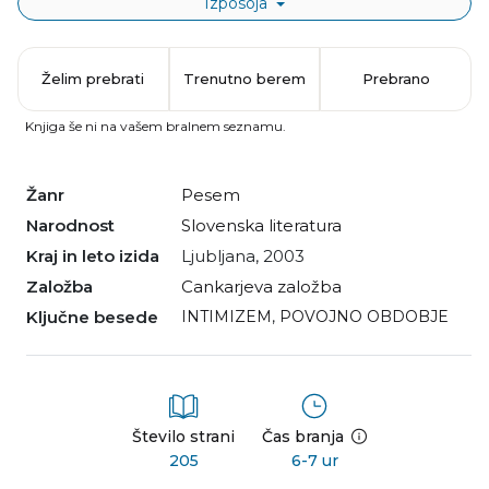
Izposoja
Želim prebrati
Trenutno berem
Prebrano
Knjiga še ni na vašem bralnem seznamu.
Žanr
pesem
Narodnost
slovenska literatura
Kraj in leto izida
Ljubljana, 2003
Založba
Cankarjeva založba
Ključne besede
INTIMIZEM
,
POVOJNO OBDOBJE
Število strani
Čas branja
205
6-7 ur