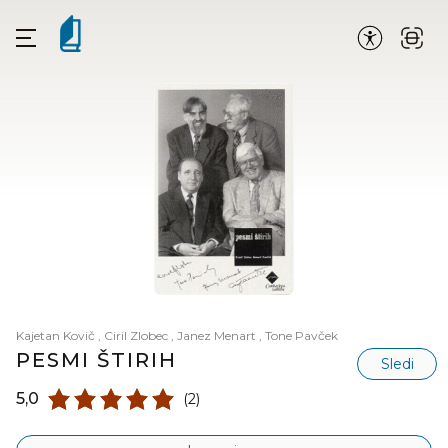
Kajetan Kovič
,
Ciril Zlobec
,
Janez Menart
,
Tone Pavček
PESMI ŠTIRIH
Sledi
5,0
(2)