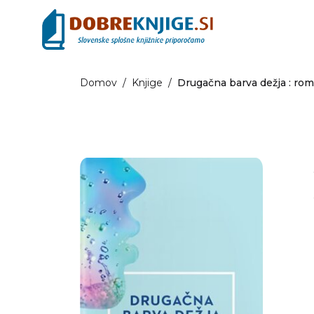
Domov
/
Knjige
/
Drugačna barva dežja : ro