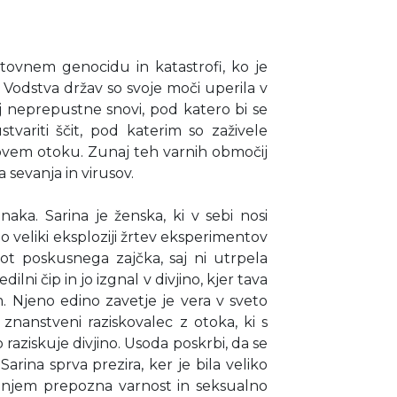
tovnem genocidu in katastrofi, ko je
odstva držav so svoje moči uperila v
j neprepustne snovi, pod katero bi se
stvariti ščit, pod katerim so zaživele
novem otoku. Zunaj teh varnih območij
 sevanja in virusov.
aka. Sarina je ženska, ki v sebi nosi
po veliki eksploziji žrtev eksperimentov
kot poskusnega zajčka, saj ni utrpela
dilni čip in jo izgnal v divjino, kjer tava
 Njeno edino zavetje je vera v sveto
 znanstveni raziskovalec z otoka, ki s
raziskuje divjino. Usoda poskrbi, da se
arina sprva prezira, ker je bila veliko
 v njem prepozna varnost in seksualno