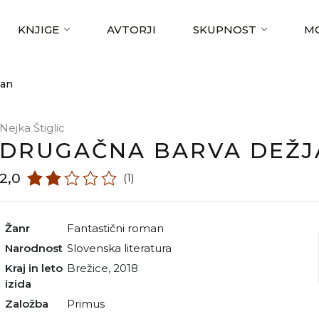
KNJIGE
AVTORJI
SKUPNOST
MO
man
Nejka Štiglic
DRUGAČNA BARVA DEŽJ
2,0
(1)
Žanr
fantastični roman
Narodnost
slovenska literatura
Kraj in leto
Brežice, 2018
izida
Založba
Primus