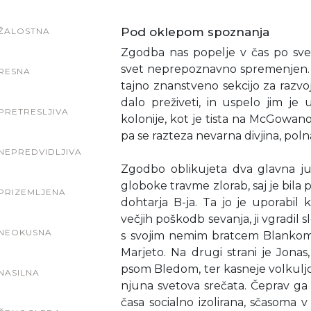
Pod oklepom spoznanja
ŽALOSTNA
Zgodba nas popelje v čas po sve
svet neprepoznavno spremenjen. V
RESNA
tajno znanstveno sekcijo za razvo
dalo preživeti, in uspelo jim je u
PRETRESLJIVA
kolonije, kot je tista na McGowa
pa se razteza nevarna divjina, polna
NEPREDVIDLJIVA
Zgodbo oblikujeta dva glavna jun
globoke travme zlorab, saj je bila 
PRIZEMLJENA
dohtarja B-ja. Ta jo je uporabil 
večjih poškodb sevanja, ji vgradil sle
NEOKUSNA
s svojim nemim bratcem Blankom.
Marjeto. Na drugi strani je Jonas,
psom Bledom, ter kasneje volkuljo 
NASILNA
njuna svetova srečata. Čeprav ga S
časa socialno izolirana, sčasoma