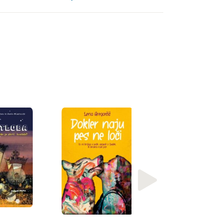
Eliseo García Nieto
Čudovita knjiga 
izumrlih bitjih