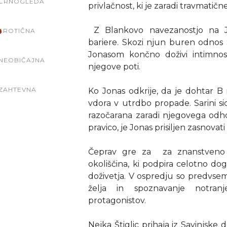
ČRNOGLEDA
privlačnost, ki je zaradi travmatične
​Z Blankovo navezanostjo na J
EROTIČNA
bariere. Skozi njun buren odnos
Jonasom končno doživi intimno
NEOBIČAJNA
njegove poti.
ZAHTEVNA
​Ko Jonas odkrije, da je dohtar 
vdora v utrdbo propade. Sarini si
razočarana zaradi njegovega od
pravico, je Jonas prisiljen zasnovati
Čeprav gre za za znanstveno fa
okoliščina, ki podpira celotno do
doživetja. V ospredju so predvsem
želja in spoznavanje notranj
protagonistov.
Nejka Štiglic prihaja iz Savinjske 