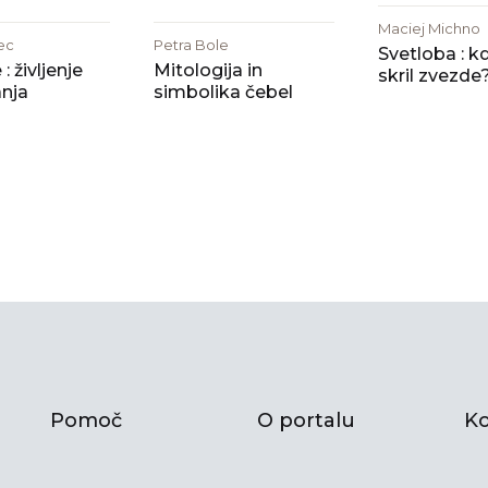
Maciej Michno
ec
Petra Bole
Svetloba : k
: življenje
Mitologija in
skril zvezde
nja
simbolika čebel
Pomoč
O portalu
Ko