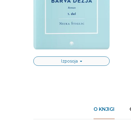
Izposoja
O KNJIGI