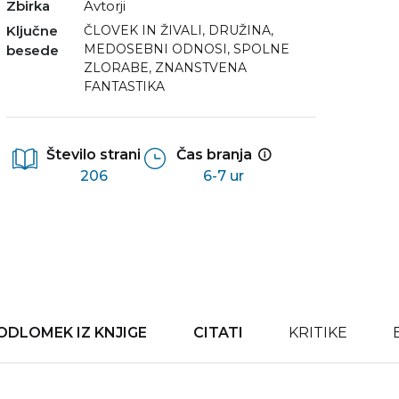
Zbirka
Avtorji
Ključne
ČLOVEK IN ŽIVALI
,
DRUŽINA
,
MEDOSEBNI ODNOSI
,
SPOLNE
besede
ZLORABE
,
ZNANSTVENA
FANTASTIKA
Število strani
Čas branja
206
6-7 ur
ODLOMEK IZ KNJIGE
CITATI
KRITIKE