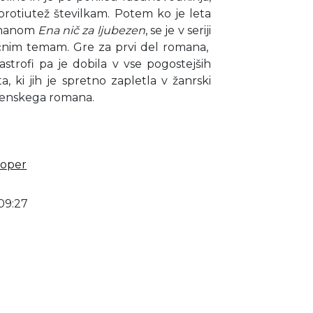
a protiutež številkam. Potem ko je leta
romanom
Ena nič za ljubezen
, se je v seriji
ičnim temam. Gre za prvi del romana,
strofi pa je dobila v vse pogostejših
 ki jih je spretno zapletla v žanrski
 ženskega romana.
Koper
09:27